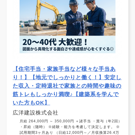
【住宅手当・家族手当など様々な手当あ
り！】【地元でしっかりと働く！】安定し
た収入・定時退社で家族との時間や趣味の
筋トレもしっかり満喫♪【建築系を学んで
いた方もOK】
広洋建設株式会社
月給 264,000円 ～ 350,000円 ＋諸手当 ・賞与（年2回）
・昇給（随時） ※経験・能力を考慮して決定します。 ※
試用期間3ヶ月あり （日給12,000円～／月収換算26.4万