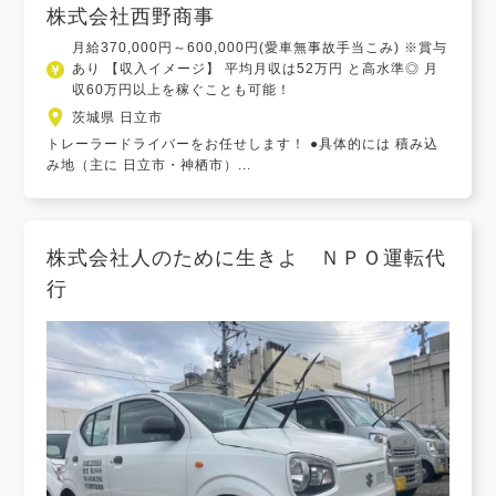
株式会社西野商事
月給370,000円～600,000円(愛車無事故手当こみ) ※賞与
あり 【収入イメージ】 平均月収は52万円 と高水準◎ 月
収60万円以上を稼ぐことも可能！
茨城県 日立市
トレーラードライバーをお任せします！ ●具体的には 積み込
み地（主に 日立市・神栖市）...
株式会社人のために生きよ ＮＰＯ運転代
行