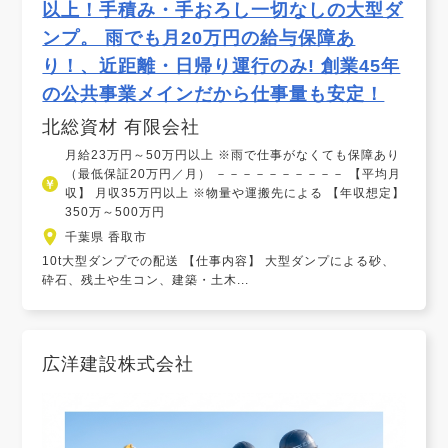
以上！手積み・手おろし一切なしの大型ダ
ンプ。 雨でも月20万円の給与保障あ
り！、近距離・日帰り運行のみ! 創業45年
の公共事業メインだから仕事量も安定！
北総資材 有限会社
月給23万円～50万円以上 ※雨で仕事がなくても保障あり
（最低保証20万円／月） －－－－－－－－－－ 【平均月
収】 月収35万円以上 ※物量や運搬先による 【年収想定】
350万～500万円
千葉県 香取市
10t大型ダンプでの配送 【仕事内容】 大型ダンプによる砂、
砕石、残土や生コン、建築・土木...
広洋建設株式会社