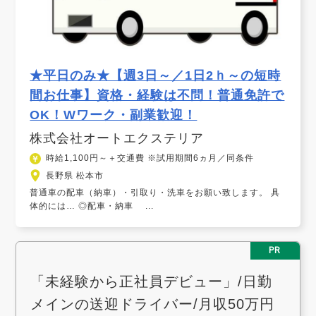
★平日のみ★【週3日～／1日2ｈ～の短時
間お仕事】資格・経験は不問！普通免許で
OK！Wワーク・副業歓迎！
株式会社オートエクステリア
時給1,100円～＋交通費 ※試用期間6ヵ月／同条件
長野県 松本市
普通車の配車（納車）・引取り・洗車をお願い致します。 具
体的には… ◎配車・納車 ...
PR
「未経験から正社員デビュー」/日勤
メインの送迎ドライバー/月収50万円