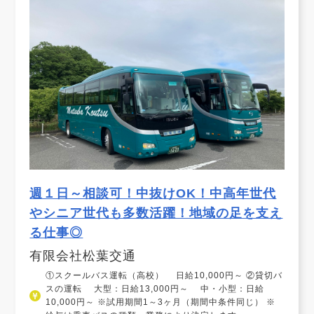
週１日～相談可！中抜けOK！中高年世代
やシニア世代も多数活躍！地域の足を支え
る仕事◎
有限会社松葉交通
①スクールバス運転（高校） 日給10,000円～ ②貸切バ
スの運転 大型：日給13,000円～ 中・小型：日給
10,000円～ ※試用期間1～3ヶ月（期間中条件同じ） ※