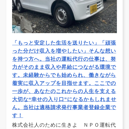
「もっと安定した生活を送りたい」「頑張
った分だけ収入を増やしたい」そんな想い
を持つ方へ。当社の運転代行の仕事は、努
力がそのまま収入や昇給につながる環境で
す。未経験からでも始められ、働きながら
着実に収入アップを目指せます。ここでの
一歩が、あなたのこれからの人生を支える
大切な“幸せの入り口”になるかもしれませ
ん。当社は適格請求発行事業者登録企業で
す！
株式会社人のために生きよ ＮＰＯ運転代