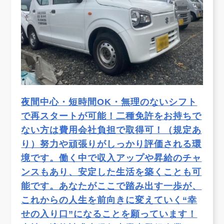
夜間中心・短時間OK・無理のないシフト
で再スタートが可能！二種免許をお持ちで
ない方は費用会社負担で取得可！（規定あ
り）努力や頑張りがしっかり評価される環
境です。働く中で収入アップや昇給のチャ
ンスもあり、安定した生活を築くことも可
能です。あなたがここで踏み出す一歩が、
これからの人生を前向きに変えていく“幸
せの入り口”になることを願っています！