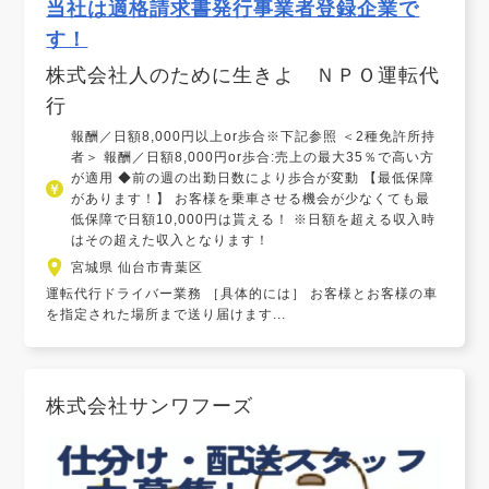
当社は適格請求書発行事業者登録企業で
す！
株式会社人のために生きよ ＮＰＯ運転代
行
報酬／日額8,000円以上or歩合※下記参照 ＜2種免許所持
者＞ 報酬／日額8,000円or歩合:売上の最大35％で高い方
が適用 ◆前の週の出勤日数により歩合が変動 【最低保障
があります！】 お客様を乗車させる機会が少なくても最
低保障で日額10,000円は貰える！ ※日額を超える収入時
はその超えた収入となります！
宮城県 仙台市青葉区
運転代行ドライバー業務 ［具体的には］ お客様とお客様の車
を指定された場所まで送り届けます...
株式会社サンワフーズ