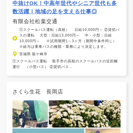
中抜けOK！中高年世代やシニア世代も多
数活躍！地域の足を支える仕事◎
有限会社松葉交通
①スクールバス運転（高校） 日給10,000円～ ②貸切バ
スの運転 大型：日給13,000円～ 中・小型：日給
10,000円～ ※試用期間1～3ヶ月（期間中条件同じ）
※給与は乗車バスの種類・業務により決定します。
茨城県 龍ケ崎市
①スクールバス運転 取手市の高校のスクールバスの近距離
運行 （小型バス） ②貸切バス...
さくら生花 長岡店