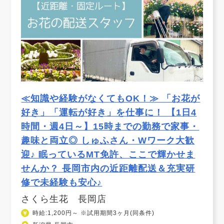
≪知識や経験がなくてもOK！≫ 「お花が
好き」「運転が好き」を仕事に！ 【1日4
時間・週4日～】15時までの勤務で家事・
趣味と両立◎ しゅふさん・Wワーク大歓
迎♪ 眠っているMT免許、ここで輝かせま
せんか？ 長岡市内の近距離配送＆充実研
修で未経験も安心♪
さくら生花 長岡店
時給:1,200円～ ※試用期間3ヶ月(同条件)