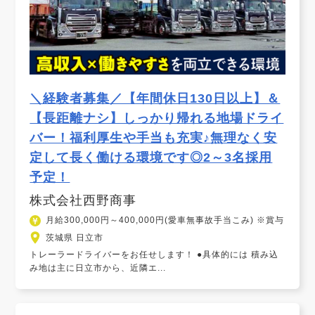
＼経験者募集／【年間休日130日以上】＆
【長距離ナシ】しっかり帰れる地場ドライ
バー！福利厚生や手当も充実♪無理なく安
定して長く働ける環境です◎2～3名採用
予定！
株式会社西野商事
月給300,000円～400,000円(愛車無事故手当こみ) ※賞与
茨城県 日立市
トレーラードライバーをお任せします！ ●具体的には 積み込
み地は主に日立市から、近隣エ...