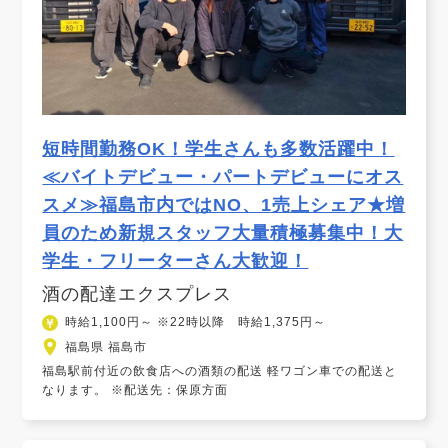
短時間勤務OK！学生さんも多数活躍中！
≪バイトデビュー・パートデビューにオス
スメ≫福島市内ではNO、1売上シェア★増
員のため新規スタッフ大量積極募集中！大
学生・フリーターさん大歓迎！
酒の配達エクスプレス
時給1,100円～ ※22時以降 時給1,375円～
福島県 福島市
福島駅前付近の飲食店への酒類の配送 軽ワゴン車での配送と
なります。 ※配送先：保原方面