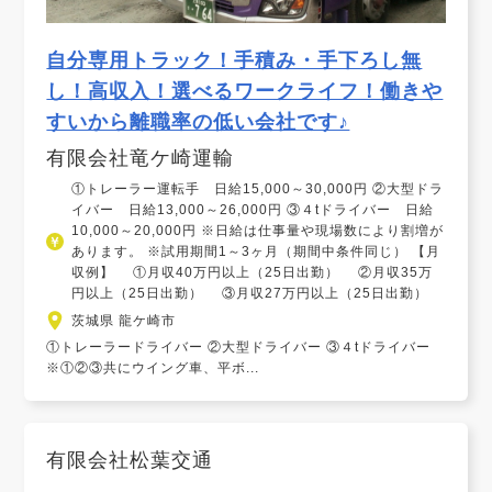
自分専用トラック！手積み・手下ろし無
し！高収入！選べるワークライフ！働きや
すいから離職率の低い会社です♪
有限会社竜ケ崎運輸
①トレーラー運転手 日給15,000～30,000円 ②大型ドラ
イバー 日給13,000～26,000円 ③４tドライバー 日給
10,000～20,000円 ※日給は仕事量や現場数により割増が
あります。 ※試用期間1～3ヶ月（期間中条件同じ） 【月
収例】 ①月収40万円以上（25日出勤） ②月収35万
円以上（25日出勤） ③月収27万円以上（25日出勤）
茨城県 龍ケ崎市
①トレーラードライバー ②大型ドライバー ③４tドライバー
※①②③共にウイング車、平ボ...
有限会社松葉交通