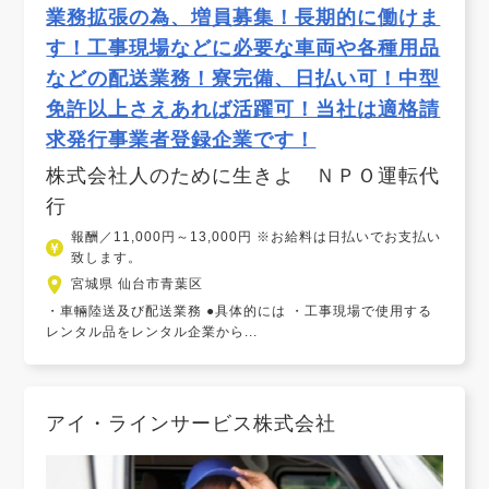
業務拡張の為、増員募集！長期的に働けま
す！工事現場などに必要な車両や各種用品
などの配送業務！寮完備、日払い可！中型
免許以上さえあれば活躍可！当社は適格請
求発行事業者登録企業です！
株式会社人のために生きよ ＮＰＯ運転代
行
報酬／11,000円～13,000円 ※お給料は日払いでお支払い
致します。
宮城県 仙台市青葉区
・車輛陸送及び配送業務 ●具体的には ・工事現場で使用する
レンタル品をレンタル企業から...
アイ・ラインサービス株式会社