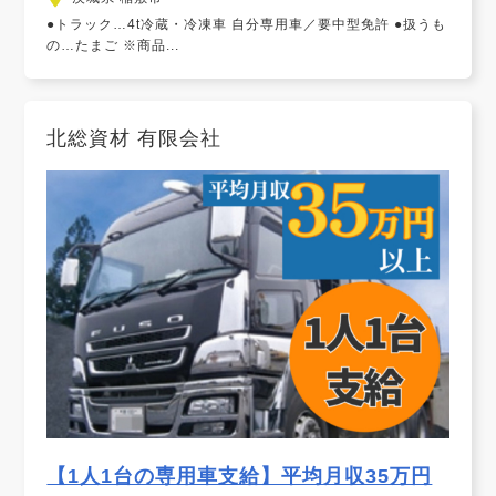
●トラック…4t冷蔵・冷凍車 自分専用車／要中型免許 ●扱うも
の…たまご ※商品...
北総資材 有限会社
【1人1台の専用車支給】平均月収35万円