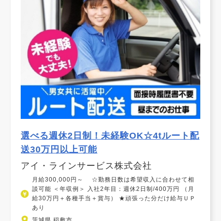
選べる週休2日制！未経験OK☆4tルート配
送30万円以上可能
アイ・ラインサービス株式会社
月給300,000円～ ☆勤務日数は希望収入に合わせて相
談可能 ＜年収例＞ 入社2年目：週休2日制/400万円 （月
給30万円＋各種手当＋賞与） ★頑張った分だけ給与ＵＰ
あり
茨城県 稲敷市