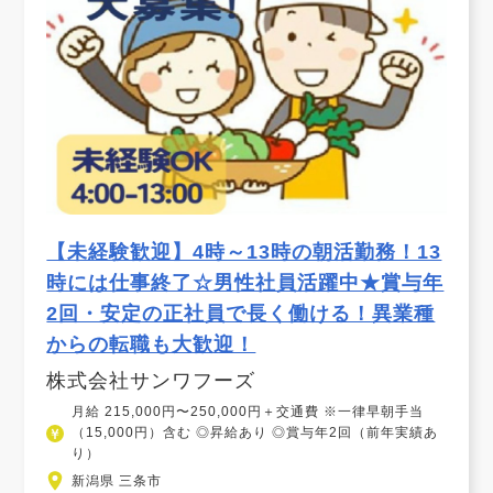
【未経験歓迎】4時～13時の朝活勤務！13
時には仕事終了☆男性社員活躍中★賞与年
2回・安定の正社員で長く働ける！異業種
からの転職も大歓迎！
株式会社サンワフーズ
月給 215,000円〜250,000円＋交通費 ※一律早朝手当
（15,000円）含む ◎昇給あり ◎賞与年2回（前年実績あ
り）
新潟県 三条市