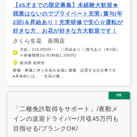
【45才までの限定募集】未経験大歓迎★
残業はないのでプライベート充実♪賞与(年
2回)＆昇給あり！充実研修で安心☆運転が
好きな方、お花が好きな方大歓迎です！
さくら生花 長岡店
月給：218,000円～ ◇昇給あり ◇賞与あり（年2回）
※研修期間3か月(時給1,200円)
新潟県 長岡市
葬儀・葬儀に伴う生花を会場に運搬、設置するお仕事です
●具体的には... ・生花の搬...
PR
「二種免許取得をサポート」/夜勤メ
インの送迎ドライバー/月収45万円も
目指せる/ブランクOK/