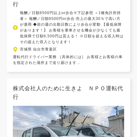
行
報酬／日額6500円以上or歩合※下記参照 ＜1種免許所持
者＞ 報酬／日額6500円or歩合:売上の最大30％で高い方
が適用 ◆前の週の出勤日数により歩合が変動 【最低保障
があります！】 お客様を乗車させる機会が少なくても最
低保障で日額6,500円は貰える！ ※日額を超える収入時は
その超えた収入となります！
宮城県 仙台市青葉区
運転代行ドライバー業務 ［具体的には］ お客様とお客様の車
を指定された場所まで送り届けます...
株式会社人のために生きよ ＮＰＯ運転代
行