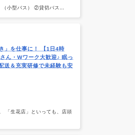
小型バス） ②貸切バス...
き」を仕事に！ 【1日4時
さん・Wワーク大歓迎♪ 眠っ
離配送＆充実研修で未経験も安
。 「生花店」といっても、店頭