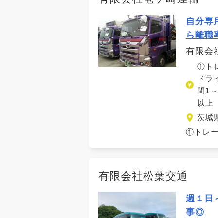
自分専
ら離職
有限会
①トレ
ドラ
間1
以上
茨城
①トレー
有限会社松葉交通
週１日
事◎