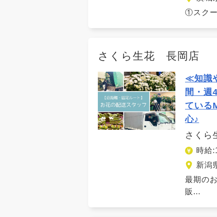
①スクー
さくら生花 長岡店
≪知識
間・週
ている
心♪
さくら
時給:
新潟
最期の
販...