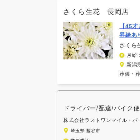
さくら生花 長岡店
【45
昇給あ
さくら
月給：
新潟
葬儀・葬
ドライバー/配達/バイク
株式会社ラストワンマイル・パ
埼玉県 越谷市