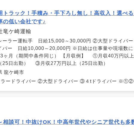
用トラック！手積み・手下ろし無し！高収入！選べる
率の低い会社です♪
社竜ケ崎運輸
ーラー運転手 日給15,000～30,000円 ②大型ドライバー 日
イバー 日給10,000～20,000円 ※日給は仕事量や現場
～3ヶ月（期間中条件同じ） 【月収例】 ①月収40万円以上
（25日出勤） ③月収27万円以上（25日出勤）
県 龍ケ崎市
ラードライバー ②大型ドライバー ③４tドライバー ※①②
～相談可！中抜けOK！中高年世代やシニア世代も多