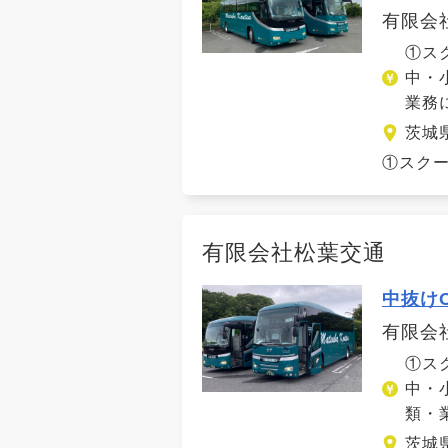
有限会
①ス
中・
業務
茨城
①スクー
有限会社松葉交通
中抜け
有限会
①ス
中・
類・
茨城