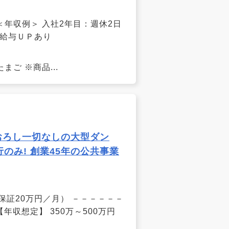
＜年収例＞ 入社2年目：週休2日
け給与ＵＰあり
ご ※商品...
おろし一切なしの大型ダン
のみ! 創業45年の公共事業
保証20万円／月） －－－－－－
年収想定】 350万～500万円