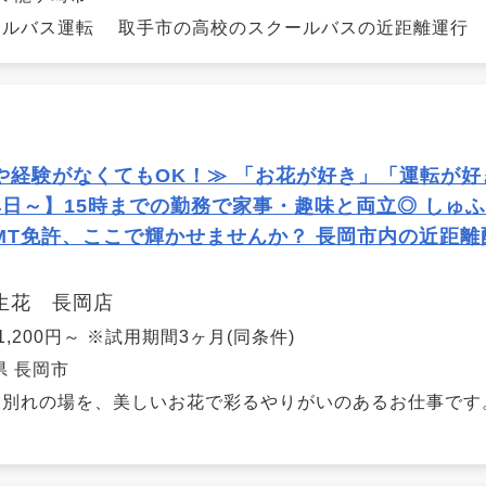
ルバス運転 取手市の高校のスクールバスの近距離運行 （
や経験がなくてもOK！≫ 「お花が好き」「運転が好
4日～】15時までの勤務で家事・趣味と両立◎ しゅふ
MT免許、ここで輝かせませんか？ 長岡市内の近距
生花 長岡店
1,200円～ ※試用期間3ヶ月(同条件)
県 長岡市
お別れの場を、美しいお花で彩るやりがいのあるお仕事です