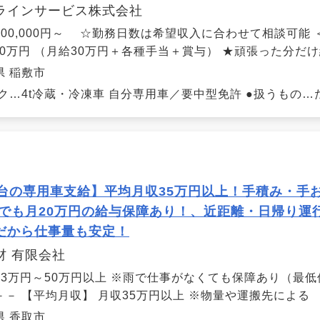
ラインサービス株式会社
300,000円～ ☆勤務日数は希望収入に合わせて相談可能 
400万円 （月給30万円＋各種手当＋賞与） ★頑張った分だ
県 稲敷市
ク…4t冷蔵・冷凍車 自分専用車／要中型免許 ●扱うもの…たま
1台の専用車支給】平均月収35万円以上！手積み・手
雨でも月20万円の給与保障あり！、近距離・日帰り運行
だから仕事量も安定！
材 有限会社
23万円～50万円以上 ※雨で仕事がなくても保障あり（最低
－－ 【平均月収】 月収35万円以上 ※物量や運搬先による 【
県 香取市