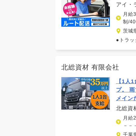
アイ・
月給
制/
茨城
●トラッ
北総資材 有限会社
【1人
プ。 
メイン
北総資
月給
－－
千葉