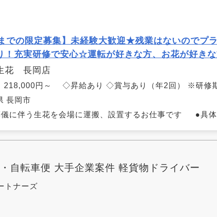
才までの限定募集】未経験大歓迎★残業はないのでプライ
り！充実研修で安心☆運転が好きな方、お花が好きな
生花 長岡店
218,000円～ ◇昇給あり ◇賞与あり（年2回） ※研修期間
県 長岡市
儀に伴う生花を会場に運搬、設置するお仕事です ●具体的には
便・自転車便 大手企業案件 軽貨物ドライバー
ートナーズ