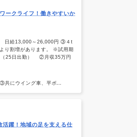
ワークライフ！働きやすいか
給13,000～26,000円 ③４t
数により割増があります。 ※試用期
（25日出勤） ②月収35万円
③共にウイング車、平ボ...
数活躍！地域の足を支える仕