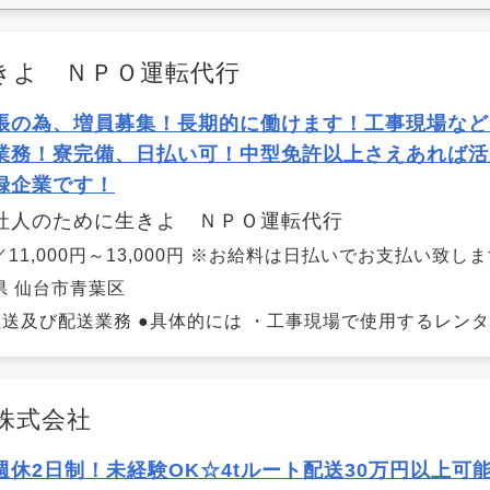
きよ ＮＰＯ運転代行
張の為、増員募集！長期的に働けます！工事現場など
業務！寮完備、日払い可！中型免許以上さえあれば活
録企業です！
社人のために生きよ ＮＰＯ運転代行
11,000円～13,000円 ※お給料は日払いでお支払い致し
県 仙台市青葉区
送及び配送業務 ●具体的には ・工事現場で使用するレンタル
株式会社
週休2日制！未経験OK☆4tルート配送30万円以上可