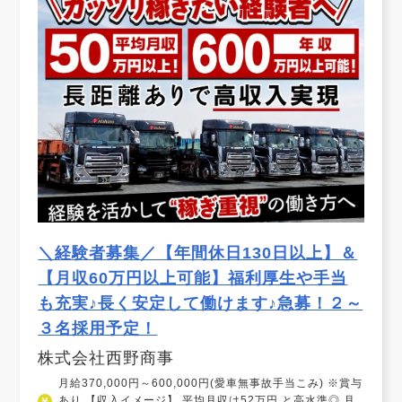
＼経験者募集／【年間休日130日以上】＆
【月収60万円以上可能】福利厚生や手当
も充実♪長く安定して働けます♪急募！２～
３名採用予定！
株式会社西野商事
月給370,000円～600,000円(愛車無事故手当こみ) ※賞与
あり 【収入イメージ】 平均月収は52万円 と高水準◎ 月