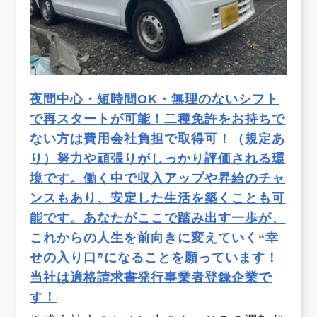
夜間中心・短時間OK・無理のないシフト
で再スタートが可能！二種免許をお持ちで
ない方は費用会社負担で取得可！（規定あ
り）努力や頑張りがしっかり評価される環
境です。働く中で収入アップや昇給のチャ
ンスもあり、安定した生活を築くことも可
能です。あなたがここで踏み出す一歩が、
これからの人生を前向きに変えていく“幸
せの入り口”になることを願っています！
当社は適格請求書発行事業者登録企業で
す！