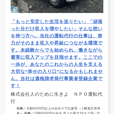
「もっと安定した生活を送りたい」「頑張
った分だけ収入を増やしたい」そんな想い
を持つ方へ。当社の運転代行の仕事は、努
力がそのまま収入や昇給につながる環境で
す。未経験からでも始められ、働きながら
着実に収入アップを目指せます。ここでの
一歩が、あなたのこれからの人生を支える
大切な“幸せの入り口”になるかもしれませ
ん。当社は適格請求発行事業者登録企業で
す！
株式会社人のために生きよ ＮＰＯ運転代
行
報酬／日額6500円以上or歩合※下記参照 ＜1種免許所持
者＞ 報酬／日額6500円or歩合:売上の最大30％で高い方