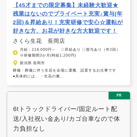
【45才までの限定募集】未経験大歓迎★
残業はないのでプライベート充実♪賞与(年
2回)＆昇給あり！充実研修で安心☆運転が
好きな方、お花が好きな方大歓迎です！
さくら生花 長岡店
月給：218,000円～ ◇昇給あり ◇賞与あり（年2回）
※研修期間3か月(時給1,200円)
新潟県 長岡市
葬儀・葬儀に伴う生花を会場に運搬、設置するお仕事です
●具体的には... ・生花の搬...
PR
6tトラックドライバー/固定ルート配
送/入社祝い金あり/カゴ台車なので体
力負担なし