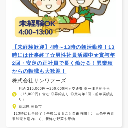
【未経験歓迎】4時～13時の朝活勤務！13
時には仕事終了☆男性社員活躍中★賞与年
2回・安定の正社員で長く働ける！異業種
からの転職も大歓迎！
株式会社サンワフーズ
月給 215,000円〜250,000円＋交通費 ※一律早朝手当
（15,000円）含む ◎昇給あり ◎賞与年2回（前年実績あ
り）
新潟県 三条市
【13時に仕事終了！午後はまるごと自由時間！】 三条中央青
果卸売市場内にて、新鮮な野菜や果物...