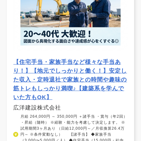
【住宅手当・家族手当など様々な手当あ
り！】【地元でしっかりと働く！】安定し
た収入・定時退社で家族との時間や趣味の
筋トレもしっかり満喫♪【建築系を学んで
いた方もOK】
広洋建設株式会社
月給 264,000円 ～ 350,000円 ＋諸手当 ・賞与（年2回）
・昇給（随時） ※経験・能力を考慮して決定します。 ※
試用期間3ヶ月あり （日給12,000円～／月収換算26.4万
円～ ※条件変動なし） 【諸手当】 ◆家族手当
（3,000〜5,000円／人） ◆住宅手当（15,000円・社内