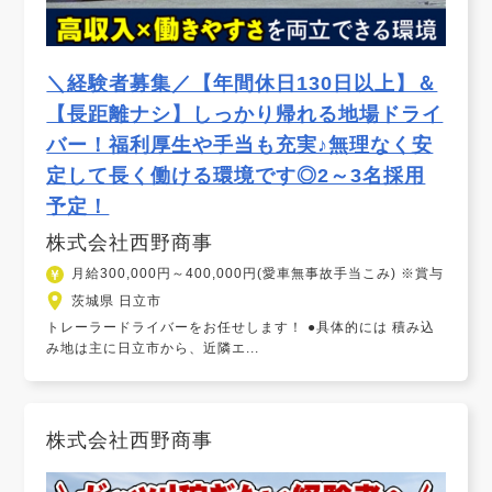
＼経験者募集／【年間休日130日以上】＆
【長距離ナシ】しっかり帰れる地場ドライ
バー！福利厚生や手当も充実♪無理なく安
定して長く働ける環境です◎2～3名採用
予定！
株式会社西野商事
月給300,000円～400,000円(愛車無事故手当こみ) ※賞与
茨城県 日立市
トレーラードライバーをお任せします！ ●具体的には 積み込
み地は主に日立市から、近隣エ...
株式会社西野商事