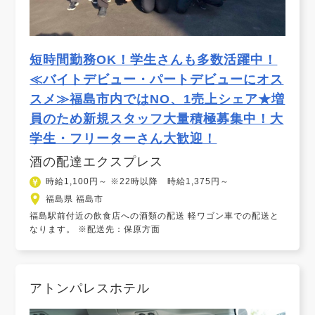
短時間勤務OK！学生さんも多数活躍中！
≪バイトデビュー・パートデビューにオス
スメ≫福島市内ではNO、1売上シェア★増
員のため新規スタッフ大量積極募集中！大
学生・フリーターさん大歓迎！
酒の配達エクスプレス
時給1,100円～ ※22時以降 時給1,375円～
福島県 福島市
福島駅前付近の飲食店への酒類の配送 軽ワゴン車での配送と
なります。 ※配送先：保原方面
アトンパレスホテル