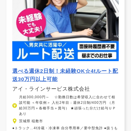
選べる週休2日制！未経験OK☆4tルート配
送30万円以上可能
アイ・ラインサービス株式会社
月給300,000円～ ☆勤務日数は希望収入に合わせて相
談可能 ＜年収例＞ 入社2年目：週休2日制/400万円 （月
給30万円＋各種手当＋賞与） ★頑張った分だけ給与ＵＰ
あり
茨城県 稲敷市
●トラック…4t冷蔵・冷凍車 自分専用車／要中型免許 ●扱うも