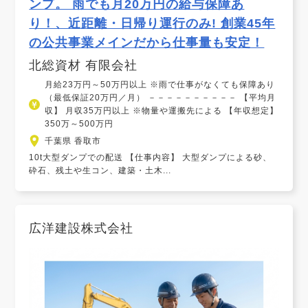
ンプ。 雨でも月20万円の給与保障あ
り！、近距離・日帰り運行のみ! 創業45年
の公共事業メインだから仕事量も安定！
北総資材 有限会社
月給23万円～50万円以上 ※雨で仕事がなくても保障あり
（最低保証20万円／月） －－－－－－－－－－ 【平均月
収】 月収35万円以上 ※物量や運搬先による 【年収想定】
350万～500万円
千葉県 香取市
10t大型ダンプでの配送 【仕事内容】 大型ダンプによる砂、
砕石、残土や生コン、建築・土木...
広洋建設株式会社