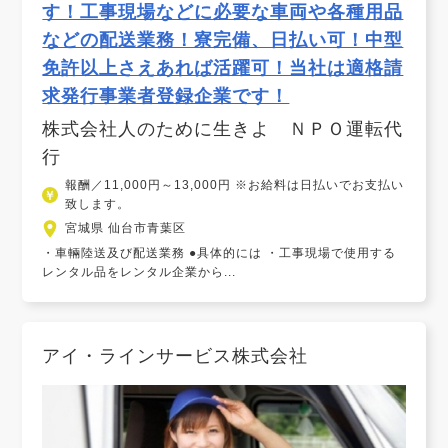
す！工事現場などに必要な車両や各種用品
などの配送業務！寮完備、日払い可！中型
免許以上さえあれば活躍可！当社は適格請
求発行事業者登録企業です！
株式会社人のために生きよ ＮＰＯ運転代
行
報酬／11,000円～13,000円 ※お給料は日払いでお支払い
致します。
宮城県 仙台市青葉区
・車輛陸送及び配送業務 ●具体的には ・工事現場で使用する
レンタル品をレンタル企業から...
アイ・ラインサービス株式会社