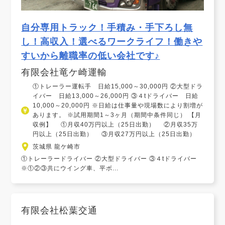
自分専用トラック！手積み・手下ろし無
し！高収入！選べるワークライフ！働きや
すいから離職率の低い会社です♪
有限会社竜ケ崎運輸
①トレーラー運転手 日給15,000～30,000円 ②大型ドラ
イバー 日給13,000～26,000円 ③４tドライバー 日給
10,000～20,000円 ※日給は仕事量や現場数により割増が
あります。 ※試用期間1～3ヶ月（期間中条件同じ） 【月
収例】 ①月収40万円以上（25日出勤） ②月収35万
円以上（25日出勤） ③月収27万円以上（25日出勤）
茨城県 龍ケ崎市
①トレーラードライバー ②大型ドライバー ③４tドライバー
※①②③共にウイング車、平ボ...
有限会社松葉交通