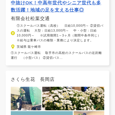
中抜けOK！中高年世代やシニア世代も多
数活躍！地域の足を支える仕事◎
有限会社松葉交通
①スクールバス運転（高校） 日給10,000円～ ②貸切バ
スの運転 大型：日給13,000円～ 中・小型：日給
10,000円～ ※試用期間1～3ヶ月（期間中条件同じ）
※給与は乗車バスの種類・業務により決定します。
茨城県 龍ケ崎市
①スクールバス運転 取手市の高校のスクールバスの近距離
運行 （小型バス） ②貸切バス...
さくら生花 長岡店