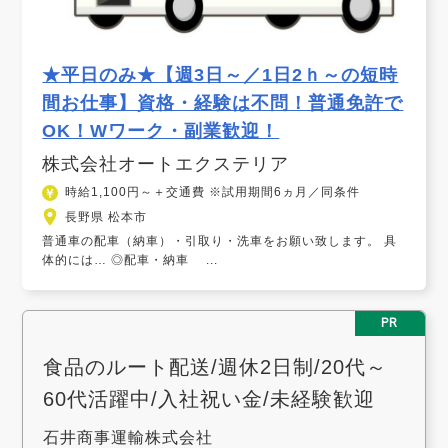
★平日のみ★【週3日～／1日2ｈ～の短時
間お仕事】資格・経験は不問！普通免許で
OK！Wワーク・副業歓迎！
株式会社オートエクステリア
時給1,100円～＋交通費 ※試用期間6ヵ月／同条件
長野県 松本市
普通車の配車（納車）・引取り・洗車をお願い致します。 具
体的には… ◎配車・納車 ...
PR
食品のルート配送/週休2日制/20代～
60代活躍中/入社祝い金/未経験歓迎
石井商事運輸株式会社