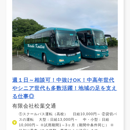
週１日～相談可！中抜けOK！中高年世代
やシニア世代も多数活躍！地域の足を支え
る仕事◎
有限会社松葉交通
①スクールバス運転（高校） 日給10,000円～ ②貸切バ
スの運転 大型：日給13,000円～ 中・小型：日給
10,000円～ ※試用期間1～3ヶ月（期間中条件同じ） ※