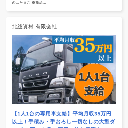
の…たまご ※商品...
北総資材 有限会社
【1人1台の専用車支給】平均月収35万円
以上！手積み・手おろし一切なしの大型ダ