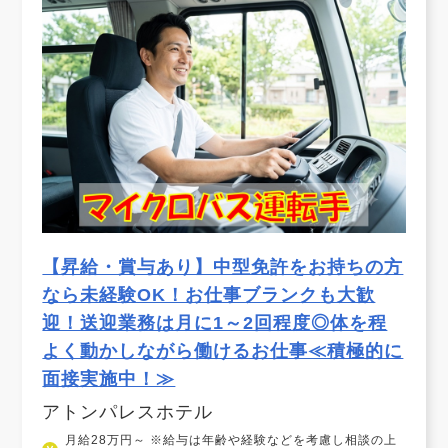
【昇給・賞与あり】中型免許をお持ちの方
なら未経験OK！お仕事ブランクも大歓
迎！送迎業務は月に1～2回程度◎体を程
よく動かしながら働けるお仕事≪積極的に
面接実施中！≫
アトンパレスホテル
月給28万円～ ※給与は年齢や経験などを考慮し相談の上