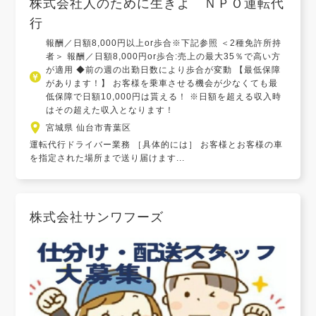
株式会社人のために生きよ ＮＰＯ運転代
行
報酬／日額8,000円以上or歩合※下記参照 ＜2種免許所持
者＞ 報酬／日額8,000円or歩合:売上の最大35％で高い方
が適用 ◆前の週の出勤日数により歩合が変動 【最低保障
があります！】 お客様を乗車させる機会が少なくても最
低保障で日額10,000円は貰える！ ※日額を超える収入時
はその超えた収入となります！
宮城県 仙台市青葉区
運転代行ドライバー業務 ［具体的には］ お客様とお客様の車
を指定された場所まで送り届けます...
株式会社サンワフーズ