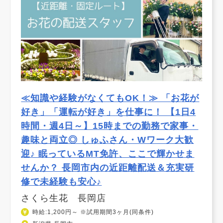
≪知識や経験がなくてもOK！≫ 「お花が
好き」「運転が好き」を仕事に！ 【1日4
時間・週4日～】15時までの勤務で家事・
趣味と両立◎ しゅふさん・Wワーク大歓
迎♪ 眠っているMT免許、ここで輝かせま
せんか？ 長岡市内の近距離配送＆充実研
修で未経験も安心♪
さくら生花 長岡店
時給:1,200円～ ※試用期間3ヶ月(同条件)