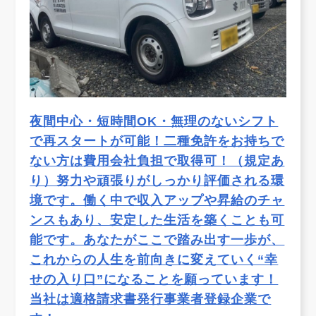
夜間中心・短時間OK・無理のないシフト
で再スタートが可能！二種免許をお持ちで
ない方は費用会社負担で取得可！（規定あ
り）努力や頑張りがしっかり評価される環
境です。働く中で収入アップや昇給のチャ
ンスもあり、安定した生活を築くことも可
能です。あなたがここで踏み出す一歩が、
これからの人生を前向きに変えていく“幸
せの入り口”になることを願っています！
当社は適格請求書発行事業者登録企業で