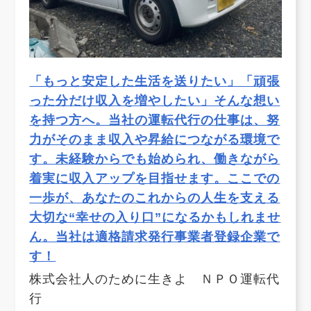
「もっと安定した生活を送りたい」「頑張
った分だけ収入を増やしたい」そんな想い
を持つ方へ。当社の運転代行の仕事は、努
力がそのまま収入や昇給につながる環境で
す。未経験からでも始められ、働きながら
着実に収入アップを目指せます。ここでの
一歩が、あなたのこれからの人生を支える
大切な“幸せの入り口”になるかもしれませ
ん。当社は適格請求発行事業者登録企業で
す！
株式会社人のために生きよ ＮＰＯ運転代
行