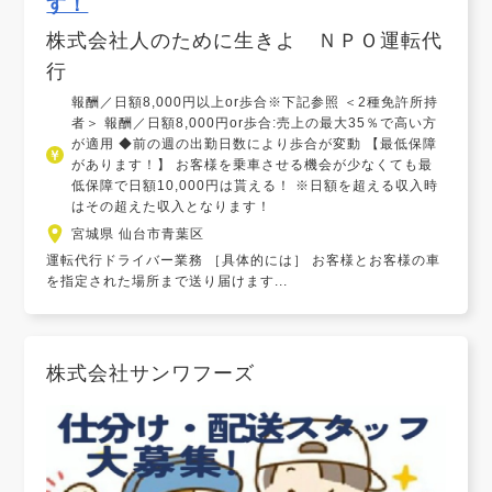
す！
株式会社人のために生きよ ＮＰＯ運転代
行
報酬／日額8,000円以上or歩合※下記参照 ＜2種免許所持
者＞ 報酬／日額8,000円or歩合:売上の最大35％で高い方
が適用 ◆前の週の出勤日数により歩合が変動 【最低保障
があります！】 お客様を乗車させる機会が少なくても最
低保障で日額10,000円は貰える！ ※日額を超える収入時
はその超えた収入となります！
宮城県 仙台市青葉区
運転代行ドライバー業務 ［具体的には］ お客様とお客様の車
を指定された場所まで送り届けます...
株式会社サンワフーズ