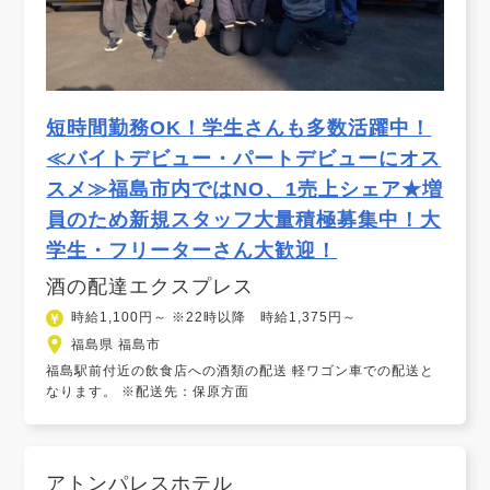
短時間勤務OK！学生さんも多数活躍中！
≪バイトデビュー・パートデビューにオス
スメ≫福島市内ではNO、1売上シェア★増
員のため新規スタッフ大量積極募集中！大
学生・フリーターさん大歓迎！
酒の配達エクスプレス
時給1,100円～ ※22時以降 時給1,375円～
福島県 福島市
福島駅前付近の飲食店への酒類の配送 軽ワゴン車での配送と
なります。 ※配送先：保原方面
アトンパレスホテル