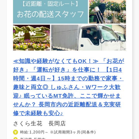
≪知識や経験がなくてもOK！≫ 「お花が
好き」「運転が好き」を仕事に！ 【1日4
時間・週4日～】15時までの勤務で家事・
趣味と両立◎ しゅふさん・Wワーク大歓
迎♪ 眠っているMT免許、ここで輝かせま
せんか？ 長岡市内の近距離配送＆充実研
修で未経験も安心♪
さくら生花 長岡店
時給:1,200円～ ※試用期間3ヶ月(同条件)