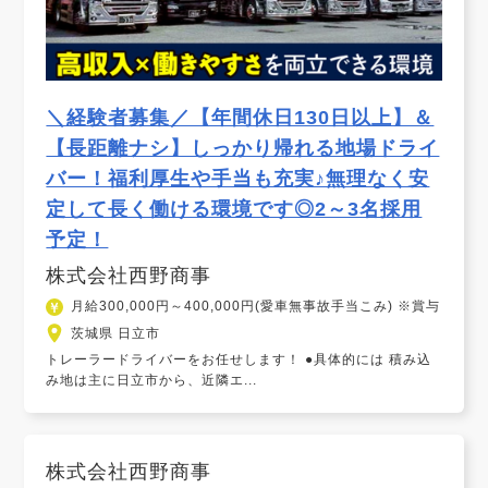
＼経験者募集／【年間休日130日以上】＆
【長距離ナシ】しっかり帰れる地場ドライ
バー！福利厚生や手当も充実♪無理なく安
定して長く働ける環境です◎2～3名採用
予定！
株式会社西野商事
月給300,000円～400,000円(愛車無事故手当こみ) ※賞与
茨城県 日立市
トレーラードライバーをお任せします！ ●具体的には 積み込
み地は主に日立市から、近隣エ...
株式会社西野商事