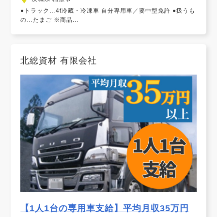
●トラック…4t冷蔵・冷凍車 自分専用車／要中型免許 ●扱うも
の…たまご ※商品...
北総資材 有限会社
【1人1台の専用車支給】平均月収35万円