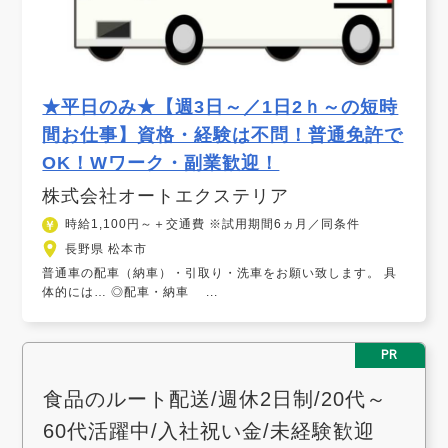
★平日のみ★【週3日～／1日2ｈ～の短時
間お仕事】資格・経験は不問！普通免許で
OK！Wワーク・副業歓迎！
株式会社オートエクステリア
時給1,100円～＋交通費 ※試用期間6ヵ月／同条件
長野県 松本市
普通車の配車（納車）・引取り・洗車をお願い致します。 具
体的には… ◎配車・納車 ...
PR
食品のルート配送/週休2日制/20代～
60代活躍中/入社祝い金/未経験歓迎