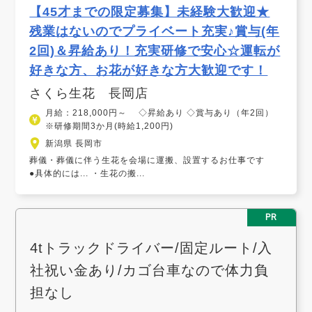
【45才までの限定募集】未経験大歓迎★
残業はないのでプライベート充実♪賞与(年
2回)＆昇給あり！充実研修で安心☆運転が
好きな方、お花が好きな方大歓迎です！
さくら生花 長岡店
月給：218,000円～ ◇昇給あり ◇賞与あり（年2回）
※研修期間3か月(時給1,200円)
新潟県 長岡市
葬儀・葬儀に伴う生花を会場に運搬、設置するお仕事です
●具体的には... ・生花の搬...
PR
4tトラックドライバー/固定ルート/入
社祝い金あり/カゴ台車なので体力負
担なし