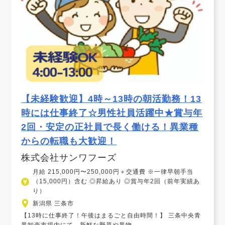
【未経験歓迎】4時～13時の朝活勤務！13
時には仕事終了☆男性社員活躍中★賞与年
2回・安定の正社員で長く働ける！異業種
からの転職も大歓迎！
株式会社サンワフーズ
月給 215,000円〜250,000円＋交通費 ※一律早朝手当
（15,000円）含む ◎昇給あり ◎賞与年2回（前年実績あ
り）
新潟県 三条市
【13時に仕事終了！午後はまるごと自由時間！】 三条中央青