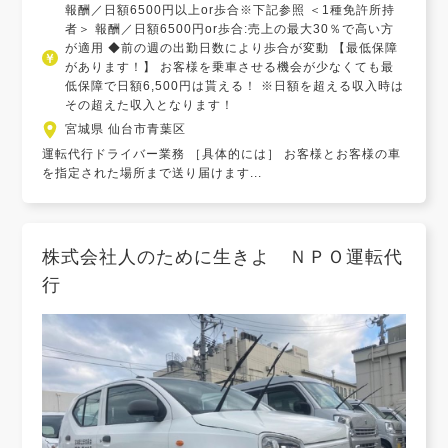
報酬／日額6500円以上or歩合※下記参照 ＜1種免許所持
者＞ 報酬／日額6500円or歩合:売上の最大30％で高い方
が適用 ◆前の週の出勤日数により歩合が変動 【最低保障
があります！】 お客様を乗車させる機会が少なくても最
低保障で日額6,500円は貰える！ ※日額を超える収入時は
その超えた収入となります！
宮城県 仙台市青葉区
運転代行ドライバー業務 ［具体的には］ お客様とお客様の車
を指定された場所まで送り届けます...
株式会社人のために生きよ ＮＰＯ運転代
行