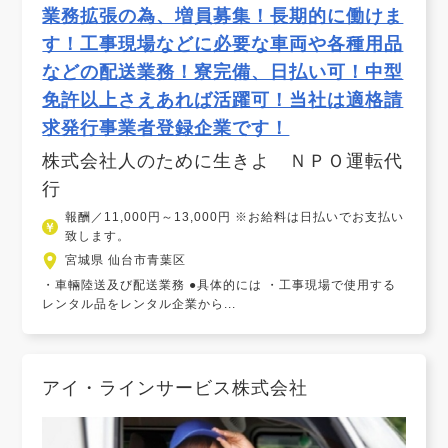
業務拡張の為、増員募集！長期的に働けま
す！工事現場などに必要な車両や各種用品
などの配送業務！寮完備、日払い可！中型
免許以上さえあれば活躍可！当社は適格請
求発行事業者登録企業です！
株式会社人のために生きよ ＮＰＯ運転代
行
報酬／11,000円～13,000円 ※お給料は日払いでお支払い
致します。
宮城県 仙台市青葉区
・車輛陸送及び配送業務 ●具体的には ・工事現場で使用する
レンタル品をレンタル企業から...
アイ・ラインサービス株式会社