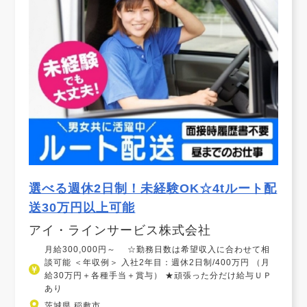
選べる週休2日制！未経験OK☆4tルート配
送30万円以上可能
アイ・ラインサービス株式会社
月給300,000円～ ☆勤務日数は希望収入に合わせて相
談可能 ＜年収例＞ 入社2年目：週休2日制/400万円 （月
給30万円＋各種手当＋賞与） ★頑張った分だけ給与ＵＰ
あり
茨城県 稲敷市