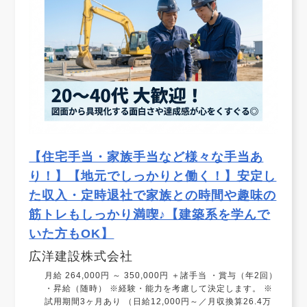
【住宅手当・家族手当など様々な手当あ
り！】【地元でしっかりと働く！】安定し
た収入・定時退社で家族との時間や趣味の
筋トレもしっかり満喫♪【建築系を学んで
いた方もOK】
広洋建設株式会社
月給 264,000円 ～ 350,000円 ＋諸手当 ・賞与（年2回）
・昇給（随時） ※経験・能力を考慮して決定します。 ※
試用期間3ヶ月あり （日給12,000円～／月収換算26.4万