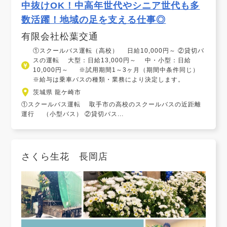
中抜けOK！中高年世代やシニア世代も多
数活躍！地域の足を支える仕事◎
有限会社松葉交通
①スクールバス運転（高校） 日給10,000円～ ②貸切バ
スの運転 大型：日給13,000円～ 中・小型：日給
10,000円～ ※試用期間1～3ヶ月（期間中条件同じ）
※給与は乗車バスの種類・業務により決定します。
茨城県 龍ケ崎市
①スクールバス運転 取手市の高校のスクールバスの近距離
運行 （小型バス） ②貸切バス...
さくら生花 長岡店