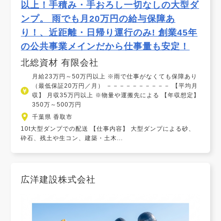
以上！手積み・手おろし一切なしの大型ダ
ンプ。 雨でも月20万円の給与保障あ
り！、近距離・日帰り運行のみ! 創業45年
の公共事業メインだから仕事量も安定！
北総資材 有限会社
月給23万円～50万円以上 ※雨で仕事がなくても保障あり
（最低保証20万円／月） －－－－－－－－－－ 【平均月
収】 月収35万円以上 ※物量や運搬先による 【年収想定】
350万～500万円
千葉県 香取市
10t大型ダンプでの配送 【仕事内容】 大型ダンプによる砂、
砕石、残土や生コン、建築・土木...
広洋建設株式会社