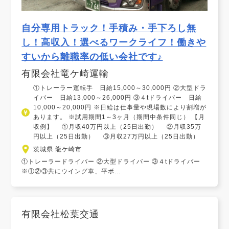
自分専用トラック！手積み・手下ろし無
し！高収入！選べるワークライフ！働きや
すいから離職率の低い会社です♪
有限会社竜ケ崎運輸
①トレーラー運転手 日給15,000～30,000円 ②大型ドラ
イバー 日給13,000～26,000円 ③４tドライバー 日給
10,000～20,000円 ※日給は仕事量や現場数により割増が
あります。 ※試用期間1～3ヶ月（期間中条件同じ） 【月
収例】 ①月収40万円以上（25日出勤） ②月収35万
円以上（25日出勤） ③月収27万円以上（25日出勤）
茨城県 龍ケ崎市
①トレーラードライバー ②大型ドライバー ③４tドライバー
※①②③共にウイング車、平ボ...
有限会社松葉交通