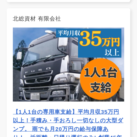
北総資材 有限会社
【1人1台の専用車支給】平均月収35万円
以上！手積み・手おろし一切なしの大型ダ
ンプ。 雨でも月20万円の給与保障あ