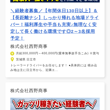
＼経験者募集／【年間休日130日以上】＆
【長距離ナシ】しっかり帰れる地場ドライ
バー！福利厚生や手当も充実♪無理なく安
定して長く働ける環境です◎2～3名採用
予定！
株式会社西野商事
月給300,000円～400,000円(愛車無事故手当こみ) ※賞与
茨城県 日立市
トレーラードライバーをお任せします！ ●具体的には 積み込
み地は主に日立市から、近隣エ...
株式会社西野商事