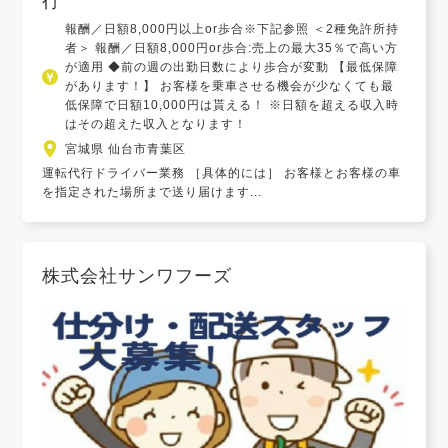
行
報酬／日額8,000円以上or歩合※下記参照 ＜2種免許所持
者＞ 報酬／日額8,000円or歩合:売上の最大35％で高い方
が適用 ◆前の週の出勤日数により歩合が変動 【最低保障
があります！】 お客様を乗車させる機会が少なくても最
低保障で日額10,000円は貰える！ ※日額を超える収入時
はその超えた収入となります！
宮城県 仙台市青葉区
運転代行ドライバー業務 ［具体的には］ お客様とお客様の車
を指定された場所まで送り届けます...
株式会社サンワフーズ