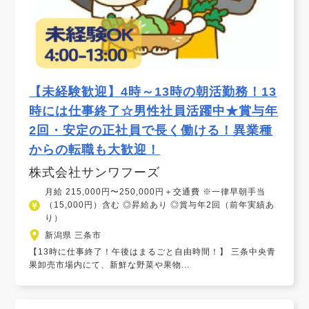
【未経験歓迎】4時～13時の朝活勤務！13
時には仕事終了☆男性社員活躍中★賞与年
2回・安定の正社員で長く働ける！異業種
からの転職も大歓迎！
株式会社サンワフーズ
月給 215,000円〜250,000円＋交通費 ※一律早朝手当
（15,000円）含む ◎昇給あり ◎賞与年2回（前年実績あ
り）
新潟県 三条市
【13時に仕事終了！午後はまるごと自由時間！】 三条中央青
果卸売市場内にて、新鮮な野菜や果物...