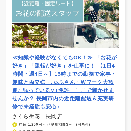
≪知識や経験がなくてもOK！≫ 「お花が
好き」「運転が好き」を仕事に！ 【1日4
時間・週4日～】15時までの勤務で家事・
趣味と両立◎ しゅふさん・Wワーク大歓
迎♪ 眠っているMT免許、ここで輝かせま
せんか？ 長岡市内の近距離配送＆充実研
修で未経験も安心♪
さくら生花 長岡店
時給:1,200円～ ※試用期間3ヶ月(同条件)