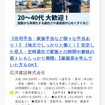
【住宅手当・家族手当など様々な手当あ
り！】【地元でしっかりと働く！】安定し
た収入・定時退社で家族との時間や趣味の
筋トレもしっかり満喫♪【建築系を学んで
いた方もOK】
広洋建設株式会社
月給 264,000円 ～ 350,000円 ＋諸手当 ・賞与（年2回）
・昇給（随時） ※経験・能力を考慮して決定します。 ※
試用期間3ヶ月あり （日給12,000円～／月収換算26.4万
円～ ※条件変動なし） 【諸手当】 ◆家族手当
（3,000〜5,000円／人） ◆住宅手当（15,000円・社内
規定あり） ◆通勤手当・皆勤手当・精勤手当・職責手