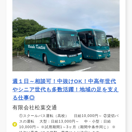
週１日～相談可！中抜けOK！中高年世代
やシニア世代も多数活躍！地域の足を支え
る仕事◎
有限会社松葉交通
①スクールバス運転（高校） 日給10,000円～ ②貸切バ
スの運転 大型：日給13,000円～ 中・小型：日給
10,000円～ ※試用期間1～3ヶ月（期間中条件同じ） ※