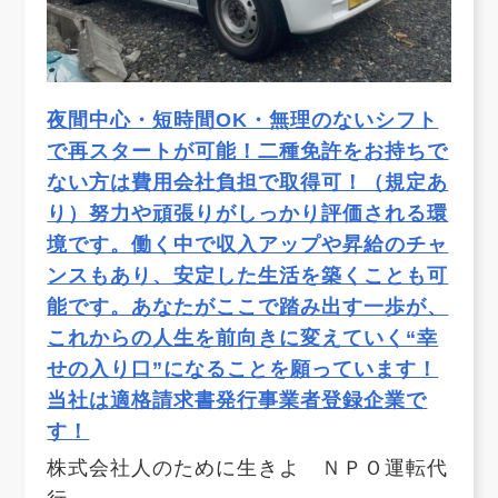
夜間中心・短時間OK・無理のないシフト
で再スタートが可能！二種免許をお持ちで
ない方は費用会社負担で取得可！（規定あ
り）努力や頑張りがしっかり評価される環
境です。働く中で収入アップや昇給のチャ
ンスもあり、安定した生活を築くことも可
能です。あなたがここで踏み出す一歩が、
これからの人生を前向きに変えていく“幸
せの入り口”になることを願っています！
当社は適格請求書発行事業者登録企業で
す！
株式会社人のために生きよ ＮＰＯ運転代