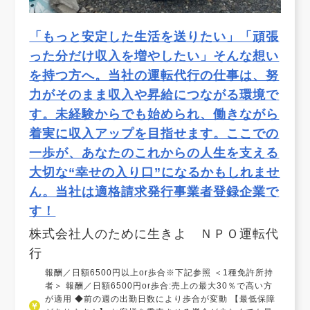
「もっと安定した生活を送りたい」「頑張
った分だけ収入を増やしたい」そんな想い
を持つ方へ。当社の運転代行の仕事は、努
力がそのまま収入や昇給につながる環境で
す。未経験からでも始められ、働きながら
着実に収入アップを目指せます。ここでの
一歩が、あなたのこれからの人生を支える
大切な“幸せの入り口”になるかもしれませ
ん。当社は適格請求発行事業者登録企業で
す！
株式会社人のために生きよ ＮＰＯ運転代
行
報酬／日額6500円以上or歩合※下記参照 ＜1種免許所持
者＞ 報酬／日額6500円or歩合:売上の最大30％で高い方
が適用 ◆前の週の出勤日数により歩合が変動 【最低保障