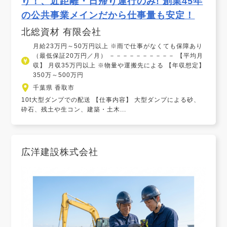
り！、近距離・日帰り運行のみ! 創業45年
の公共事業メインだから仕事量も安定！
北総資材 有限会社
月給23万円～50万円以上 ※雨で仕事がなくても保障あり
（最低保証20万円／月） －－－－－－－－－－ 【平均月
収】 月収35万円以上 ※物量や運搬先による 【年収想定】
350万～500万円
千葉県 香取市
10t大型ダンプでの配送 【仕事内容】 大型ダンプによる砂、
砕石、残土や生コン、建築・土木...
広洋建設株式会社