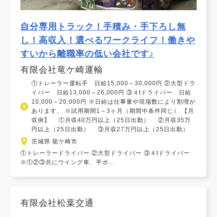
自分専用トラック！手積み・手下ろし無
し！高収入！選べるワークライフ！働きや
すいから離職率の低い会社です♪
有限会社竜ケ崎運輸
①トレーラー運転手 日給15,000～30,000円 ②大型ドラ
イバー 日給13,000～26,000円 ③４tドライバー 日給
10,000～20,000円 ※日給は仕事量や現場数により割増が
あります。 ※試用期間1～3ヶ月（期間中条件同じ） 【月
収例】 ①月収40万円以上（25日出勤） ②月収35万
円以上（25日出勤） ③月収27万円以上（25日出勤）
茨城県 龍ケ崎市
①トレーラードライバー ②大型ドライバー ③４tドライバー
※①②③共にウイング車、平ボ...
有限会社松葉交通