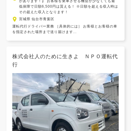
があります！】 お客様を乗車させる機会が少なくても最
低保障で日額6,500円は貰える！ ※日額を超える収入時は
その超えた収入となります！
宮城県 仙台市青葉区
運転代行ドライバー業務 ［具体的には］ お客様とお客様の車
を指定された場所まで送り届けます...
株式会社人のために生きよ ＮＰＯ運転代
行