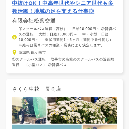
中抜けOK！中高年世代やシニア世代も多
数活躍！地域の足を支える仕事◎
有限会社松葉交通
①スクールバス運転（高校） 日給10,000円～ ②貸切バ
スの運転 大型：日給13,000円～ 中・小型：日給
10,000円～ ※試用期間1～3ヶ月（期間中条件同じ）
※給与は乗車バスの種類・業務により決定します。
茨城県 龍ケ崎市
①スクールバス運転 取手市の高校のスクールバスの近距離
運行 （小型バス） ②貸切バス...
さくら生花 長岡店