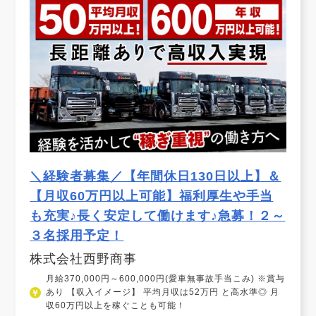
＼経験者募集／【年間休日130日以上】＆
【月収60万円以上可能】福利厚生や手当
も充実♪長く安定して働けます♪急募！２～
３名採用予定！
株式会社西野商事
月給370,000円～600,000円(愛車無事故手当こみ) ※賞与
あり 【収入イメージ】 平均月収は52万円 と高水準◎ 月
収60万円以上を稼ぐことも可能！