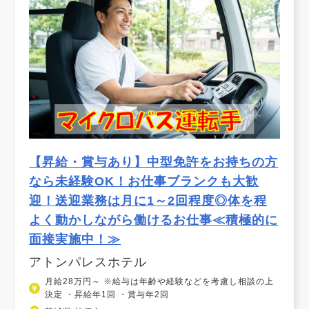
【昇給・賞与あり】中型免許をお持ちの方
なら未経験OK！お仕事ブランクも大歓
迎！送迎業務は月に1～2回程度◎体を程
よく動かしながら働けるお仕事≪積極的に
面接実施中！≫
アトンパレスホテル
月給28万円～ ※給与は年齢や経験などを考慮し相談の上
決定 ・昇給年1回 ・賞与年2回