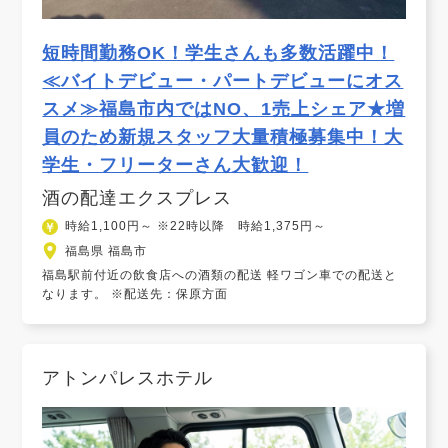
短時間勤務OK！学生さんも多数活躍中！
≪バイトデビュー・パートデビューにオス
スメ≫福島市内ではNO、1売上シェア★増
員のため新規スタッフ大量積極募集中！大
学生・フリーターさん大歓迎！
酒の配達エクスプレス
時給1,100円～ ※22時以降 時給1,375円～
福島県 福島市
福島駅前付近の飲食店への酒類の配送 軽ワゴン車での配送と
なります。 ※配送先：保原方面
アトンパレスホテル