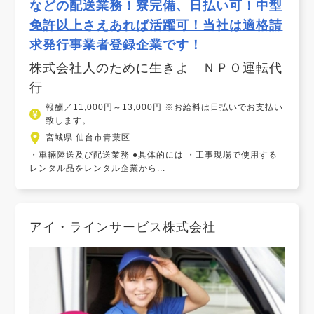
などの配送業務！寮完備、日払い可！中型
免許以上さえあれば活躍可！当社は適格請
求発行事業者登録企業です！
株式会社人のために生きよ ＮＰＯ運転代
行
報酬／11,000円～13,000円 ※お給料は日払いでお支払い
致します。
宮城県 仙台市青葉区
・車輛陸送及び配送業務 ●具体的には ・工事現場で使用する
レンタル品をレンタル企業から...
アイ・ラインサービス株式会社