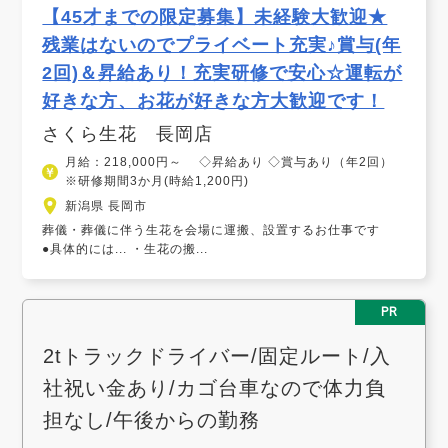
【45才までの限定募集】未経験大歓迎★
残業はないのでプライベート充実♪賞与(年
2回)＆昇給あり！充実研修で安心☆運転が
好きな方、お花が好きな方大歓迎です！
さくら生花 長岡店
月給：218,000円～ ◇昇給あり ◇賞与あり（年2回）
※研修期間3か月(時給1,200円)
新潟県 長岡市
葬儀・葬儀に伴う生花を会場に運搬、設置するお仕事です
●具体的には... ・生花の搬...
PR
2tトラックドライバー/固定ルート/入
社祝い金あり/カゴ台車なので体力負
担なし/午後からの勤務