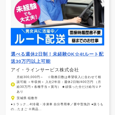
選べる週休2日制！未経験OK☆4tルート配
送30万円以上可能
アイ・ラインサービス株式会社
月給300,000円～ ☆勤務日数は希望収入に合わせて相
談可能 ＜年収例＞ 入社2年目：週休2日制/400万円 （月
給30万円＋各種手当＋賞与） ★頑張った分だけ給与ＵＰ
あり
茨城県 稲敷市
●トラック…4t冷蔵・冷凍車 自分専用車／要中型免許 ●扱うも
の…たまご ※商品...