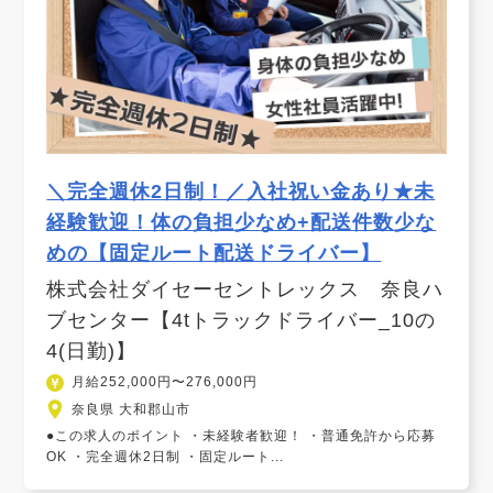
＼完全週休2日制！／入社祝い金あり★未
経験歓迎！体の負担少なめ+配送件数少な
めの【固定ルート配送ドライバー】
株式会社ダイセーセントレックス 奈良ハ
ブセンター【4tトラックドライバー_10の
4(日勤)】
月給252,000円〜276,000円
奈良県 大和郡山市
●この求人のポイント ・未経験者歓迎！ ・普通免許から応募
OK ・完全週休2日制 ・固定ルート...