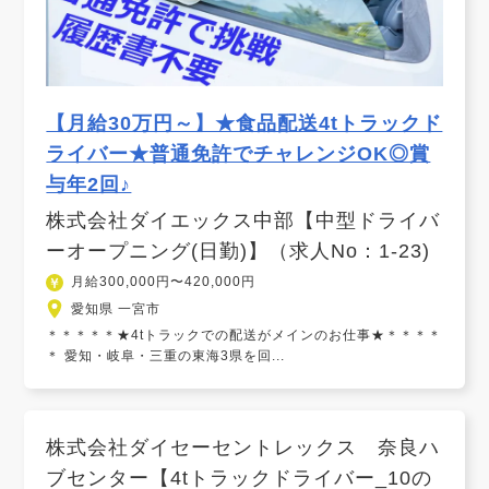
【月給30万円～】★食品配送4tトラックド
ライバー★普通免許でチャレンジOK◎賞
与年2回♪
株式会社ダイエックス中部【中型ドライバ
ーオープニング(日勤)】（求人No：1-23)
月給300,000円〜420,000円
愛知県 一宮市
＊＊＊＊＊★4tトラックでの配送がメインのお仕事★＊＊＊＊
＊ 愛知・岐阜・三重の東海3県を回...
株式会社ダイセーセントレックス 奈良ハ
ブセンター【4tトラックドライバー_10の