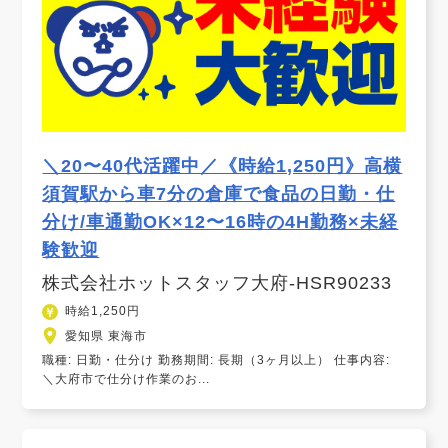
＼20〜40代活躍中／《時給1,250円》高横
須賀駅から車7分の倉庫で食品の日勤・仕
分け/車通勤OK×12〜16時の4H勤務×未経
験歓迎
株式会社ホットスタッフ大府-HSR90233
時給1,250円
愛知県 東海市
職種: 日勤・仕分け 勤務期間: 長期（3ヶ月以上） 仕事内容:
＼大府市で仕分け作業のお...