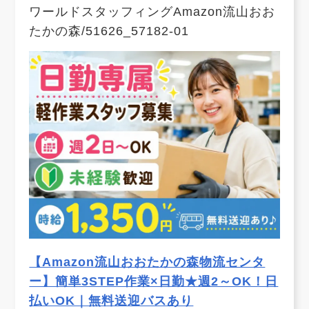
ワールドスタッフィングAmazon流山おお
たかの森/51626_57182-01
【Amazon流山おおたかの森物流センタ
ー】簡単3STEP作業×日勤★週2～OK！日
払いOK｜無料送迎バスあり