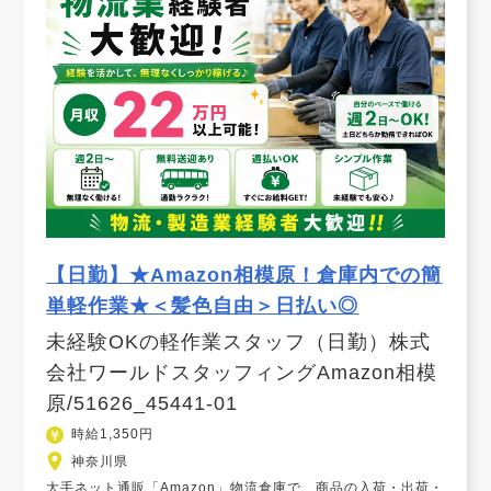
【日勤】★Amazon相模原！倉庫内での簡
単軽作業★＜髪色自由＞日払い◎
未経験OKの軽作業スタッフ（日勤）株式
会社ワールドスタッフィングAmazon相模
原/51626_45441-01
時給1,350円
神奈川県
大手ネット通販「Amazon」物流倉庫で、商品の入荷・出荷・