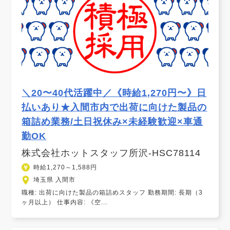
＼20〜40代活躍中／《時給1,270円〜》日
払いあり★入間市内で出荷に向けた製品の
箱詰め業務/土日祝休み×未経験歓迎×車通
勤OK
株式会社ホットスタッフ所沢-HSC78114
時給1,270～1,588円
埼玉県 入間市
職種: 出荷に向けた製品の箱詰めスタッフ 勤務期間: 長期（3
ヶ月以上） 仕事内容: 《空...