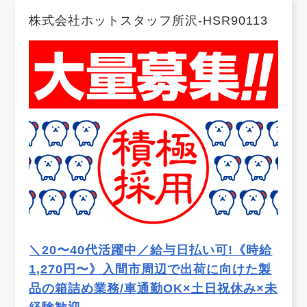
株式会社ホットスタッフ所沢-HSR90113
＼20〜40代活躍中／給与日払い可!《時給
1,270円〜》入間市周辺で出荷に向けた製
品の箱詰め業務/車通勤OK×土日祝休み×未