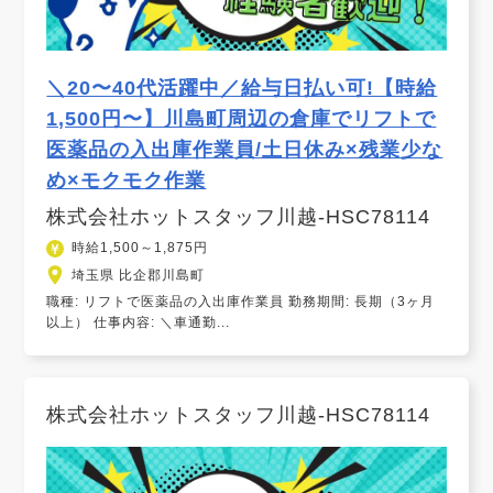
＼20〜40代活躍中／給与日払い可!【時給
1,500円〜】川島町周辺の倉庫でリフトで
医薬品の入出庫作業員/土日休み×残業少な
め×モクモク作業
株式会社ホットスタッフ川越-HSC78114
時給1,500～1,875円
埼玉県 比企郡川島町
職種: リフトで医薬品の入出庫作業員 勤務期間: 長期（3ヶ月
以上） 仕事内容: ＼車通勤...
株式会社ホットスタッフ川越-HSC78114