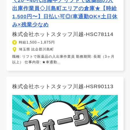
＼20〜40代活躍中／リフトで医薬品の入
出庫作業員◇川島町エリアの倉庫★【時給
1,500円〜】日払い可◎/車通勤OK×土日休
み×残業少なめ
株式会社ホットスタッフ川越-HSC78114
時給1,500～1,875円
埼玉県 比企郡川島町
職種: リフトで医薬品の入出庫作業員 勤務期間: 長期（3ヶ月
以上） 仕事内容: ★車通勤...
株式会社ホットスタッフ川越-HSR90113