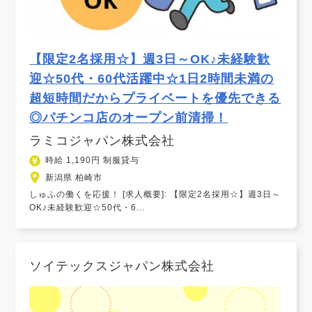
【限定2名採用☆】週3日～OK♪未経験歓
迎☆50代・60代活躍中☆1日2時間未満の
超短時間だからプライベートを優先できる
◎パチンコ店のオープン前清掃！
ラミコジャパン株式会社
時給 1,190円 制服貸与
新潟県 柏崎市
しゅふの働くを応援！ [求人概要]: 【限定2名採用☆】週3日～
OK♪未経験歓迎☆50代・6...
ソイテックスジャパン株式会社