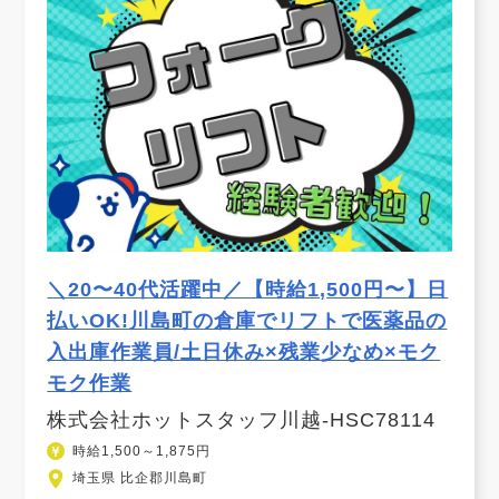
＼20〜40代活躍中／【時給1,500円〜】日
払いOK!川島町の倉庫でリフトで医薬品の
入出庫作業員/土日休み×残業少なめ×モク
モク作業
株式会社ホットスタッフ川越-HSC78114
時給1,500～1,875円
埼玉県 比企郡川島町