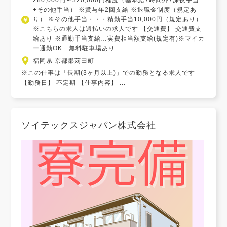
280,000円～320,000円程度（基本給+時間外+深夜手当
+その他手当） ※賞与年2回支給 ※退職金制度（規定あ
り） ※その他手当・・・精勤手当10,000円（規定あり）
※こちらの求人は週払いの求人です 【交通費】 交通費支
給あり ※通勤手当支給…実費相当額支給(規定有)※マイカ
ー通勤OK…無料駐車場あり
福岡県 京都郡苅田町
※この仕事は「長期(3ヶ月以上)」での勤務となる求人です
【勤務日】 不定期 【仕事内容】 ...
ソイテックスジャパン株式会社