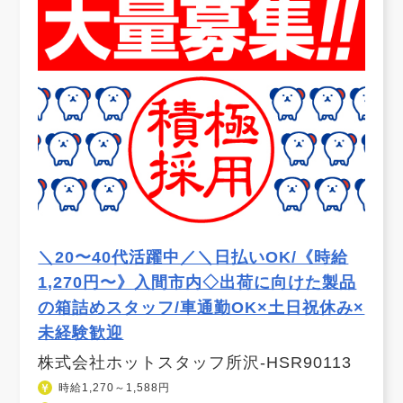
＼20〜40代活躍中／＼日払いOK/《時給
1,270円〜》入間市内◇出荷に向けた製品
の箱詰めスタッフ/車通勤OK×土日祝休み×
未経験歓迎
株式会社ホットスタッフ所沢-HSR90113
時給1,270～1,588円