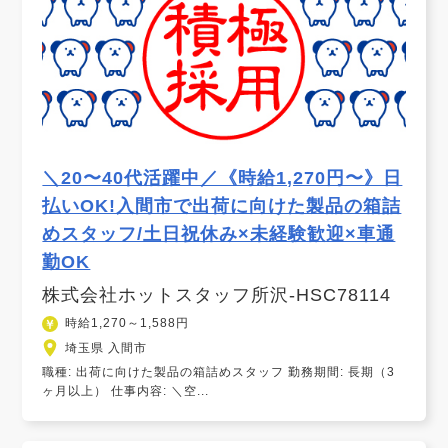
＼20〜40代活躍中／《時給1,270円〜》日
払いOK!入間市で出荷に向けた製品の箱詰
めスタッフ/土日祝休み×未経験歓迎×車通
勤OK
株式会社ホットスタッフ所沢-HSC78114
時給1,270～1,588円
埼玉県 入間市
職種: 出荷に向けた製品の箱詰めスタッフ 勤務期間: 長期（3
ヶ月以上） 仕事内容: ＼空...