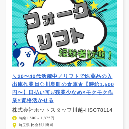
＼20〜40代活躍中／リフトで医薬品の入
出庫作業員◇川島町の倉庫★【時給1,500
円〜】日払い可♪/残業少なめ×モクモク作
業×資格活かせる
株式会社ホットスタッフ川越-HSC78114
時給1,500～1,875円
埼玉県 比企郡川島町