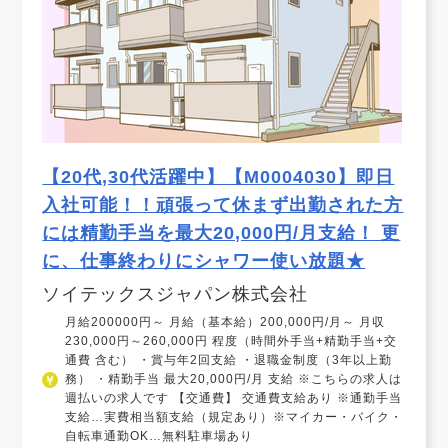
【20代,30代活躍中】【M0004030】即日
入社可能！！頑張って休まず出勤された方
には精勤手当を最大20,000円/月支給！ 更
に、仕事終わりにシャワー使い放題★
ソイテックスジャパン株式会社
月給200000円～ 月給（基本給）200,000円/月～ 月収
230,000円～260,000円 程度（時間外手当+精勤手当+交
通費 含む） ・賞与年2回支給 ・退職金制度（3年以上勤
務） ・精勤手当 最大20,000円/月 支給 ※こちらの求人は
週払いの求人です 【交通費】 交通費支給あり ※通勤手当
支給…実費相当額支給（規定あり）※マイカー・バイク・
自転車通勤OK…無料駐車場あり