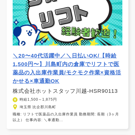
＼20〜40代活躍中／＼日払いOK/【時給
1,500円〜】川島町内の倉庫でリフトで医
薬品の入出庫作業員/モクモク作業×資格活
かせる×車通勤OK
株式会社ホットスタッフ川越-HSR90113
時給1,500～1,875円
埼玉県 比企郡川島町
職種: リフトで医薬品の入出庫作業員 勤務期間: 長期（3ヶ月
以上） 仕事内容: ＼車通勤...