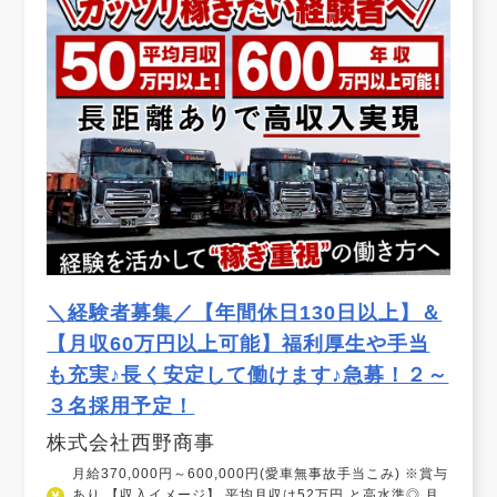
＼経験者募集／【年間休日130日以上】＆
【月収60万円以上可能】福利厚生や手当
も充実♪長く安定して働けます♪急募！２～
３名採用予定！
株式会社西野商事
月給370,000円～600,000円(愛車無事故手当こみ) ※賞与
あり 【収入イメージ】 平均月収は52万円 と高水準◎ 月