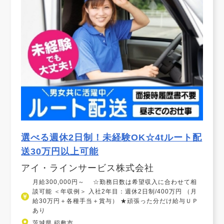
選べる週休2日制！未経験OK☆4tルート配
送30万円以上可能
アイ・ラインサービス株式会社
月給300,000円～ ☆勤務日数は希望収入に合わせて相
談可能 ＜年収例＞ 入社2年目：週休2日制/400万円 （月
給30万円＋各種手当＋賞与） ★頑張った分だけ給与ＵＰ
あり
茨城県 稲敷市