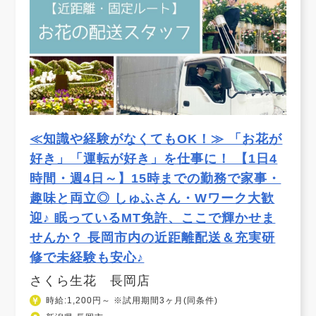
≪知識や経験がなくてもOK！≫ 「お花が
好き」「運転が好き」を仕事に！ 【1日4
時間・週4日～】15時までの勤務で家事・
趣味と両立◎ しゅふさん・Wワーク大歓
迎♪ 眠っているMT免許、ここで輝かせま
せんか？ 長岡市内の近距離配送＆充実研
修で未経験も安心♪
さくら生花 長岡店
時給:1,200円～ ※試用期間3ヶ月(同条件)