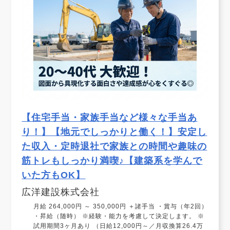
【住宅手当・家族手当など様々な手当あ
り！】【地元でしっかりと働く！】安定し
た収入・定時退社で家族との時間や趣味の
筋トレもしっかり満喫♪【建築系を学んで
いた方もOK】
広洋建設株式会社
月給 264,000円 ～ 350,000円 ＋諸手当 ・賞与（年2回）
・昇給（随時） ※経験・能力を考慮して決定します。 ※
試用期間3ヶ月あり （日給12,000円～／月収換算26.4万