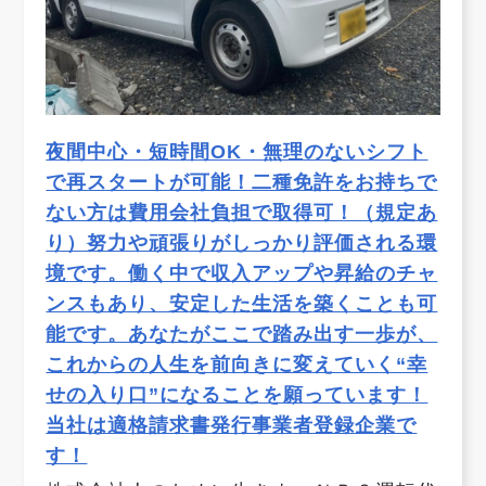
夜間中心・短時間OK・無理のないシフト
で再スタートが可能！二種免許をお持ちで
ない方は費用会社負担で取得可！（規定あ
り）努力や頑張りがしっかり評価される環
境です。働く中で収入アップや昇給のチャ
ンスもあり、安定した生活を築くことも可
能です。あなたがここで踏み出す一歩が、
これからの人生を前向きに変えていく“幸
せの入り口”になることを願っています！
当社は適格請求書発行事業者登録企業で
す！