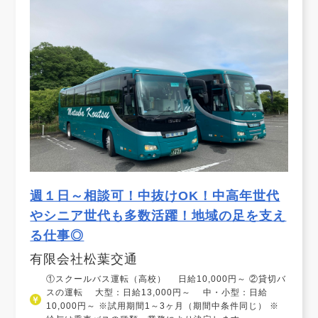
週１日～相談可！中抜けOK！中高年世代
やシニア世代も多数活躍！地域の足を支え
る仕事◎
有限会社松葉交通
①スクールバス運転（高校） 日給10,000円～ ②貸切バ
スの運転 大型：日給13,000円～ 中・小型：日給
10,000円～ ※試用期間1～3ヶ月（期間中条件同じ） ※