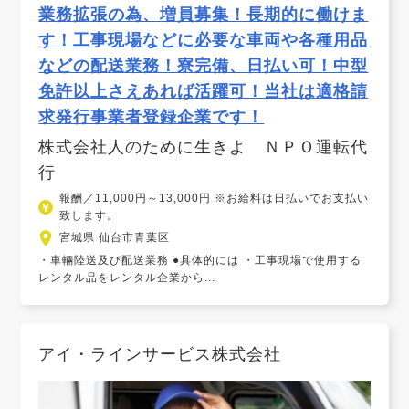
業務拡張の為、増員募集！長期的に働けま
す！工事現場などに必要な車両や各種用品
などの配送業務！寮完備、日払い可！中型
免許以上さえあれば活躍可！当社は適格請
求発行事業者登録企業です！
株式会社人のために生きよ ＮＰＯ運転代
行
報酬／11,000円～13,000円 ※お給料は日払いでお支払い
致します。
宮城県 仙台市青葉区
・車輛陸送及び配送業務 ●具体的には ・工事現場で使用する
レンタル品をレンタル企業から...
アイ・ラインサービス株式会社