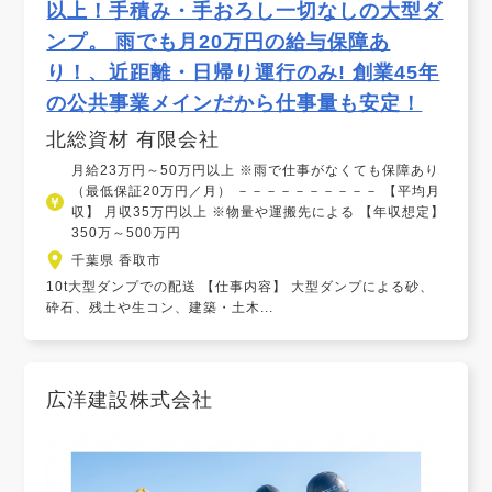
以上！手積み・手おろし一切なしの大型ダ
ンプ。 雨でも月20万円の給与保障あ
り！、近距離・日帰り運行のみ! 創業45年
の公共事業メインだから仕事量も安定！
北総資材 有限会社
月給23万円～50万円以上 ※雨で仕事がなくても保障あり
（最低保証20万円／月） －－－－－－－－－－ 【平均月
収】 月収35万円以上 ※物量や運搬先による 【年収想定】
350万～500万円
千葉県 香取市
10t大型ダンプでの配送 【仕事内容】 大型ダンプによる砂、
砕石、残土や生コン、建築・土木...
広洋建設株式会社