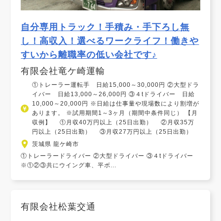
自分専用トラック！手積み・手下ろし無
し！高収入！選べるワークライフ！働きや
すいから離職率の低い会社です♪
有限会社竜ケ崎運輸
①トレーラー運転手 日給15,000～30,000円 ②大型ドラ
イバー 日給13,000～26,000円 ③４tドライバー 日給
10,000～20,000円 ※日給は仕事量や現場数により割増が
あります。 ※試用期間1～3ヶ月（期間中条件同じ） 【月
収例】 ①月収40万円以上（25日出勤） ②月収35万
円以上（25日出勤） ③月収27万円以上（25日出勤）
茨城県 龍ケ崎市
①トレーラードライバー ②大型ドライバー ③４tドライバー
※①②③共にウイング車、平ボ...
有限会社松葉交通