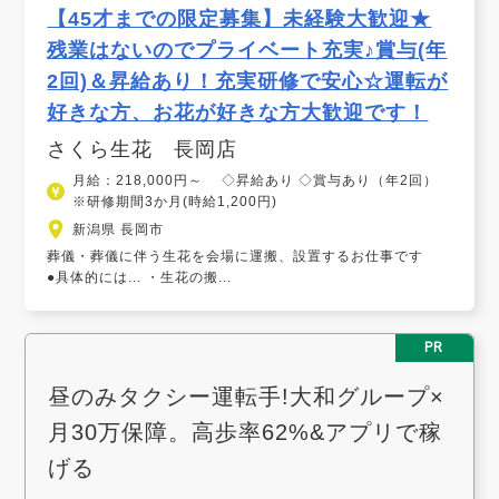
【45才までの限定募集】未経験大歓迎★
残業はないのでプライベート充実♪賞与(年
2回)＆昇給あり！充実研修で安心☆運転が
好きな方、お花が好きな方大歓迎です！
さくら生花 長岡店
月給：218,000円～ ◇昇給あり ◇賞与あり（年2回）
※研修期間3か月(時給1,200円)
新潟県 長岡市
葬儀・葬儀に伴う生花を会場に運搬、設置するお仕事です
●具体的には... ・生花の搬...
PR
昼のみタクシー運転手!大和グループ×
月30万保障。高歩率62%&アプリで稼
げる