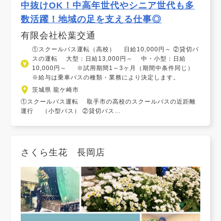
中抜けOK！中高年世代やシニア世代も多
数活躍！地域の足を支える仕事◎
有限会社松葉交通
①スクールバス運転（高校） 日給10,000円～ ②貸切バ
スの運転 大型：日給13,000円～ 中・小型：日給
10,000円～ ※試用期間1～3ヶ月（期間中条件同じ）
※給与は乗車バスの種類・業務により決定します。
茨城県 龍ケ崎市
①スクールバス運転 取手市の高校のスクールバスの近距離
運行 （小型バス） ②貸切バス...
さくら生花 長岡店