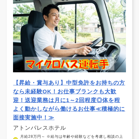
【昇給・賞与あり】中型免許をお持ちの方
なら未経験OK！お仕事ブランクも大歓
迎！送迎業務は月に1～2回程度◎体を程
よく動かしながら働けるお仕事≪積極的に
面接実施中！≫
アトンパレスホテル
月給28万円～ ※給与は年齢や経験などを考慮し相談の上