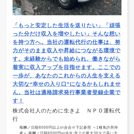
「もっと安定した生活を送りたい」「頑張
った分だけ収入を増やしたい」そんな想い
を持つ方へ。当社の運転代行の仕事は、努
力がそのまま収入や昇給につながる環境で
す。未経験からでも始められ、働きながら
着実に収入アップを目指せます。ここでの
一歩が、あなたのこれからの人生を支える
大切な“幸せの入り口”になるかもしれませ
ん。当社は適格請求発行事業者登録企業で
す！
株式会社人のために生きよ ＮＰＯ運転代
行
報酬／日額6500円以上or歩合※下記参照 ＜1種免許所持
者＞ 報酬／日額6500円or歩合:売上の最大30％で高い方