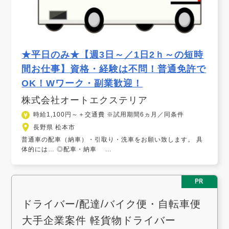
★平日のみ★【週3日～／1日2ｈ～の短時
間お仕事】資格・経験は不問！普通免許で
OK！Wワーク・副業歓迎！
株式会社オートエクステリア
時給1,100円～＋交通費 ※試用期間6ヵ月／同条件
長野県 松本市
普通車の配車（納車）・引取り・洗車をお願い致します。 具
体的には… ◎配車・納車 ...
PR
ドライバー/配達/バイク便・自転車便
大手企業案件 軽貨物ドライバー