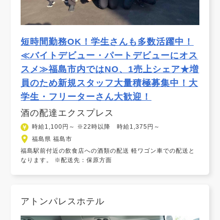
短時間勤務OK！学生さんも多数活躍中！
≪バイトデビュー・パートデビューにオス
スメ≫福島市内ではNO、1売上シェア★増
員のため新規スタッフ大量積極募集中！大
学生・フリーターさん大歓迎！
酒の配達エクスプレス
時給1,100円～ ※22時以降 時給1,375円～
福島県 福島市
福島駅前付近の飲食店への酒類の配送 軽ワゴン車での配送と
なります。 ※配送先：保原方面
アトンパレスホテル