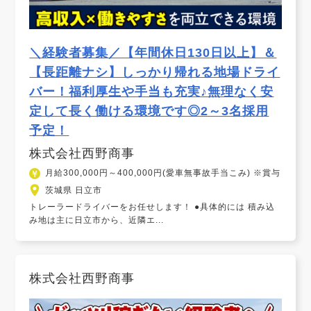
＼経験者募集／【年間休日130日以上】＆
【長距離ナシ】しっかり帰れる地場ドライ
バー！福利厚生や手当も充実♪無理なく安
定して長く働ける環境です◎2～3名採用
予定！
株式会社西野商事
月給300,000円～400,000円(愛車無事故手当こみ) ※賞与
茨城県 日立市
トレーラードライバーをお任せします！ ●具体的には 積み込
み地は主に日立市から、近隣エ...
株式会社西野商事