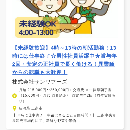
【未経験歓迎】4時～13時の朝活勤務！13
時には仕事終了☆男性社員活躍中★賞与年
2回・安定の正社員で長く働ける！異業種
からの転職も大歓迎！
株式会社サンワフーズ
月給 215,000円〜250,000円＋交通費 ※一律早朝手当
（15,000円）含む ◎昇給あり ◎賞与年2回（前年実績あ
り）
新潟県 三条市
【13時に仕事終了！午後はまるごと自由時間！】 三条中央青
果卸売市場内にて、新鮮な野菜や果物...