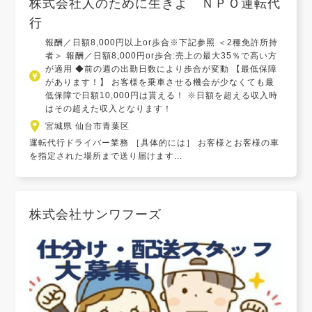
株式会社人のために生きよ ＮＰＯ運転代
行
報酬／日額8,000円以上or歩合※下記参照 ＜2種免許所持
者＞ 報酬／日額8,000円or歩合:売上の最大35％で高い方
が適用 ◆前の週の出勤日数により歩合が変動 【最低保障
があります！】 お客様を乗車させる機会が少なくても最
低保障で日額10,000円は貰える！ ※日額を超える収入時
はその超えた収入となります！
宮城県 仙台市青葉区
運転代行ドライバー業務 ［具体的には］ お客様とお客様の車
を指定された場所まで送り届けます...
株式会社サンワフーズ