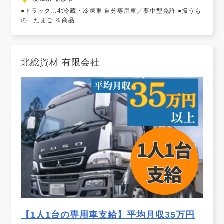
●トラック…4t冷蔵・冷凍車 自分専用車／要中型免許 ●扱うも
の…たまご ※商品...
北総資材 有限会社
【1人1台の専用車支給】平均月収35万円