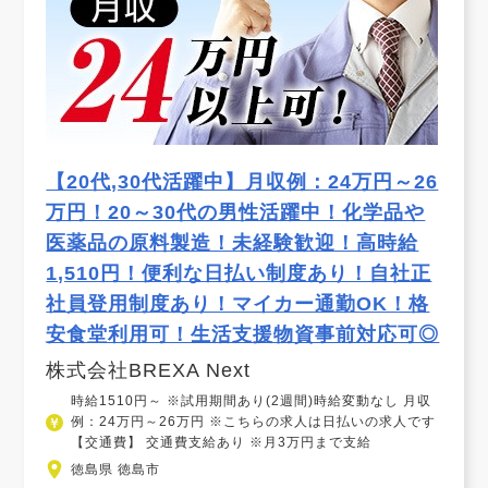
【20代,30代活躍中】月収例：24万円～26
万円！20～30代の男性活躍中！化学品や
医薬品の原料製造！未経験歓迎！高時給
1,510円！便利な日払い制度あり！自社正
社員登用制度あり！マイカー通勤OK！格
安食堂利用可！生活支援物資事前対応可◎
株式会社BREXA Next
時給1510円～ ※試用期間あり(2週間)時給変動なし 月収
例：24万円～26万円 ※こちらの求人は日払いの求人です
【交通費】 交通費支給あり ※月3万円まで支給
徳島県 徳島市