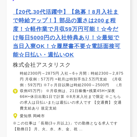
【20代,30代活躍中】【急募！8月入社ま
で時給アップ！】部品の重さは200ｇ程
度！☆軽作業で月収59万円可能！☆今だ
け毎日5000円の入社特典あり！☆最短で
当日入寮OK！☆履歴書不要☆電話面接可
能☆日払い・週払いOK
株式会社アスタリスク
時給2300円～2875円 入社～6ヶ月間：時給2300～2,875
円 月収例：57万円 +初月は特別手当2.5万円支給 (月収
例：59万円) ※7ヶ月目以降は時給2000～2500円 （月
収例45万円） ※月収例は、21日稼働+残業45H+深夜
66H+休日出勤1日で計算 ※8月末入社まで限定 ※こちら
の求人は日払いまたは週払いの求人です 【交通費】 交通
費支給あり 規定支給
愛知県 岡崎市
※この仕事は「長期(3ヶ月以上)」での勤務となる求人です
【勤務日】 月、火、水、木、金、祝 ...