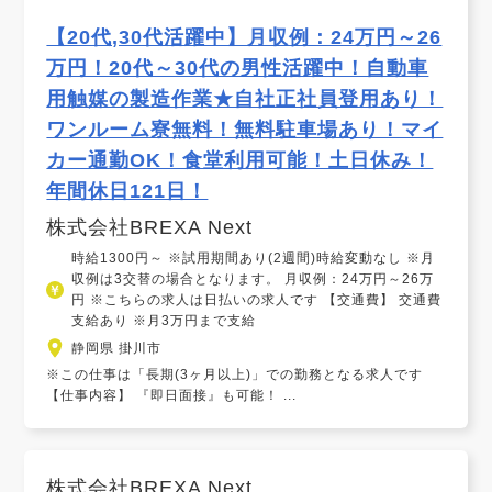
【20代,30代活躍中】月収例：24万円～26
万円！20代～30代の男性活躍中！自動車
用触媒の製造作業★自社正社員登用あり！
ワンルーム寮無料！無料駐車場あり！マイ
カー通勤OK！食堂利用可能！土日休み！
年間休日121日！
株式会社BREXA Next
時給1300円～ ※試用期間あり(2週間)時給変動なし ※月
収例は3交替の場合となります。 月収例：24万円～26万
円 ※こちらの求人は日払いの求人です 【交通費】 交通費
支給あり ※月3万円まで支給
静岡県 掛川市
※この仕事は「長期(3ヶ月以上)」での勤務となる求人です
【仕事内容】 『即日面接』も可能！ ...
株式会社BREXA Next