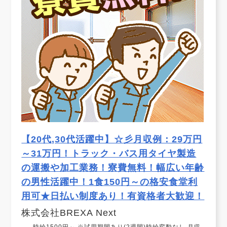
【20代,30代活躍中】☆彡月収例：29万円
～31万円！トラック・バス用タイヤ製造
の運搬や加工業務！寮費無料！幅広い年齢
の男性活躍中！1食150円～の格安食堂利
用可★日払い制度あり！有資格者大歓迎！
株式会社BREXA Next