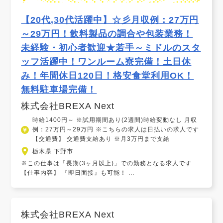
【20代,30代活躍中】☆彡月収例：27万円
～29万円！飲料製品の調合や包装業務！
未経験・初心者歓迎★若手～ミドルのスタ
ッフ活躍中！ワンルーム寮完備！土日休
み！年間休日120日！格安食堂利用OK！
無料駐車場完備！
株式会社BREXA Next
時給1400円～ ※試用期間あり(2週間)時給変動なし 月収
例：27万円～29万円 ※こちらの求人は日払いの求人です
【交通費】 交通費支給あり ※月3万円まで支給
栃木県 下野市
※この仕事は「長期(3ヶ月以上)」での勤務となる求人です
【仕事内容】 『即日面接』も可能！ ...
株式会社BREXA Next