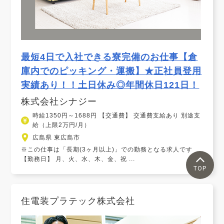
最短4日で入社できる寮完備のお仕事【倉
庫内でのピッキング・運搬】★正社員登用
実績あり！！土日休み◎年間休日121日！
株式会社シナジー
時給1350円～1688円 【交通費】 交通費支給あり 別途支
給（上限2万円/月）
広島県 東広島市
※この仕事は「長期(3ヶ月以上)」での勤務となる求人です
【勤務日】 月、火、水、木、金、祝 ...
TOP
住電装プラテック株式会社