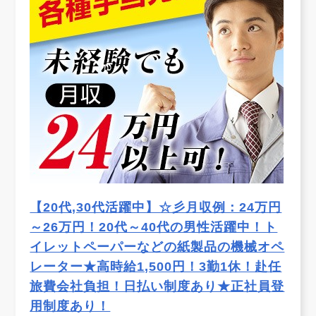
【20代,30代活躍中】☆彡月収例：24万円
～26万円！20代～40代の男性活躍中！ト
イレットペーパーなどの紙製品の機械オペ
レーター★高時給1,500円！3勤1休！赴任
旅費会社負担！日払い制度あり★正社員登
用制度あり！