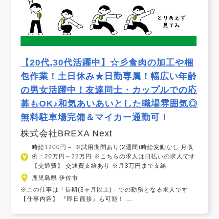
【20代,30代活躍中】☆彡食肉の加工や梱
包作業！土日休み★日勤専属！幅広い年齢
の男女活躍中！友達同士・カップルでの応
募もOK♪和気あいあいとした職場雰囲気◎
無料駐車場完備＆マイカー通勤可！
株式会社BREXA Next
時給1200円～ ※試用期間あり(2週間)時給変動なし 月収
例：20万円～22万円 ※こちらの求人は日払いの求人です
【交通費】 交通費支給あり ※月3万円まで支給
鹿児島県 伊佐市
※この仕事は「長期(3ヶ月以上)」での勤務となる求人です
【仕事内容】 『即日面接』も可能！ ...