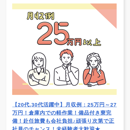
【20代,30代活躍中】月収例：25万円～27
万円！倉庫内での軽作業！備品付き寮完
備！赴任旅費も会社負担♪頑張り次第で正
社員のチャンス！未経験者大歓迎★