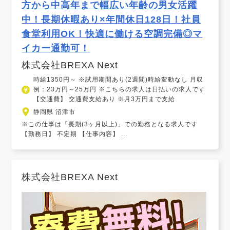
方から中高年まで幅広い年齢の男女活躍
中！長期休暇あり×年間休日128日！社員
食堂利用OK！快適に働ける空調完備◎マ
イカー通勤可！
株式会社BREXA Next
時給1350円～ ※試用期間あり(2週間)時給変動なし 月収
例：23万円～25万円 ※こちらの求人は日払いの求人です
【交通費】 交通費支給あり ※月3万円まで支給
静岡県 沼津市
※この仕事は「長期(3ヶ月以上)」での勤務となる求人です
【勤務日】 不定期 【仕事内容】 ...
株式会社BREXA Next