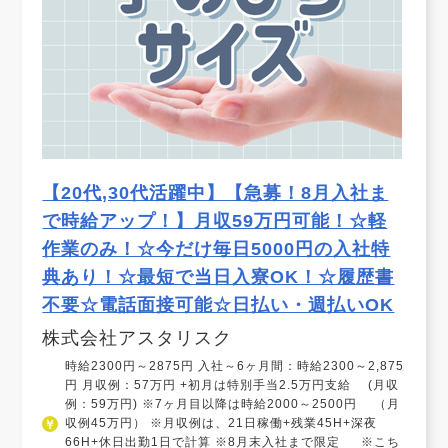
【20代,30代活躍中】【急募！8月入社ま
で時給アップ！】月収59万円可能！☆軽
作業のみ！☆今だけ毎日5000円の入社特
典あり！☆最短で当日入寮OK！☆履歴書
不要☆電話面接可能☆日払い・週払いOK
株式会社アスタリスク
時給2300円～2875円 入社～6ヶ月間：時給2300～2,875
円 月収例：57万円 +初月は特別手当2.5万円支給 (月収
例：59万円) ※7ヶ月目以降は時給2000～2500円 （月
収例45万円） ※月収例は、21日稼働+残業45H+深夜
66H+休日出勤1日で計算 ※8月末入社まで限定 ※こち