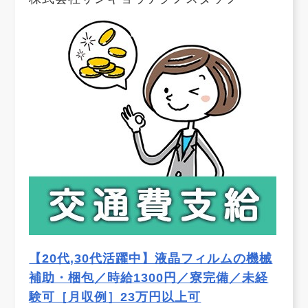
【20代,30代活躍中】液晶フィルムの機械
補助・梱包／時給1300円／寮完備／未経
験可［月収例］23万円以上可