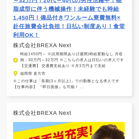
～32万円！20代～40代の男性活躍中！樹
脂成型に伴う機械操作！未経験でも時給
1,450円！備品付きワンルーム寮費無料×
赴任旅費会社負担！日払い制度あり！食堂
利用OK！
株式会社BREXA Next
時給1450円～ ※試用期間あり(2週間)時給変動なし 月収
例：30万円～32万円 ※こちらの求人は日払いの求人です
【交通費】 交通費支給あり ※月3万円まで支給
福岡県 直方市
※この仕事は「長期(3ヶ月以上)」での勤務となる求人です
【仕事内容】 『即日面接』も可能！ ...
株式会社BREXA Next