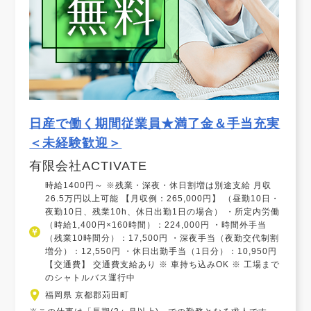
日産で働く期間従業員★満了金＆手当充実
＜未経験歓迎＞
有限会社ACTIVATE
時給1400円～ ※残業・深夜・休日割増は別途支給 月収
26.5万円以上可能 【月収例：265,000円】 （昼勤10日・
夜勤10日、残業10h、休日出勤1日の場合） ・所定内労働
（時給1,400円×160時間）：224,000円 ・時間外手当
（残業10時間分）：17,500円 ・深夜手当（夜勤交代制割
増分）：12,550円 ・休日出勤手当（1日分）：10,950円
【交通費】 交通費支給あり ※ 車持ち込みOK ※ 工場まで
のシャトルバス運行中
福岡県 京都郡苅田町