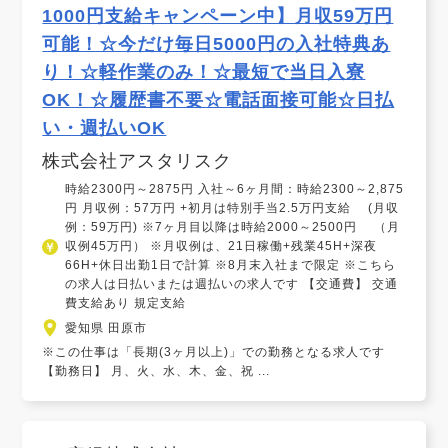
1000円支給キャンペーン中】月収59万円
可能！☆今だけ毎日5000円の入社特典あ
り！☆軽作業のみ！☆最短で当日入寮
OK！☆履歴書不要☆電話面接可能☆日払
い・週払いOK
株式会社アスタリスク
時給2300円～2875円 入社～6ヶ月間：時給2300～2,875
円 月収例：57万円 +初月は特別手当2.5万円支給 (月収
例：59万円) ※7ヶ月目以降は時給2000～2500円 （月
収例45万円） ※月収例は、21日稼働+残業45H+深夜
66H+休日出勤1日で計算 ※8月末入社まで限定 ※こちら
の求人は日払いまたは週払いの求人です 【交通費】 交通
費支給あり 規定支給
愛知県 田原市
※この仕事は「長期(3ヶ月以上)」での勤務となる求人です
【勤務日】 月、火、水、木、金、祝 ...